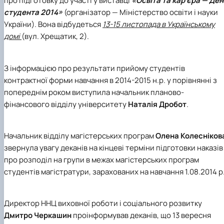
про підготовку до участі у виставці
«Освіта та кар’єра — Де
студента 2014»
(організатор — Міністерство освіти і науки
України). Вона відбудеться
13-15 листопада в Українському
домі
(вул. Хрещатик, 2).
З інформацією про результати прийому студентів
контрактної форми навчання в 2014-2015 н.р. у порівнянні з
попереднім роком виступила начальник планово-
фінансового відділу університету
Наталія Дробот
.
Начальник відділу магістерських програм
Олена Колесніков
звернула увагу деканів на кінцеві терміни підготовки наказів
про розподіл на групи в межах магістерських програм
студентів магістратури, зарахованих на навчання 1.08.2014 р
Директор ННЦ виховної роботи і соціального розвитку
Дмитро Черкашин
проінформував деканів, що 13 вересня