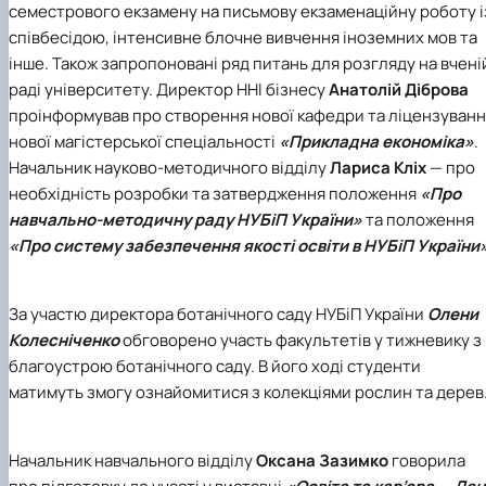
семестрового екзамену на письмову екзаменаційну роботу і
Іноземні мови
Їдальні та буфети
Центр вивчення мов
Психологічна підтримка
Біоетична комісія
Рада молодих вчених
Методичні рекомендації, пам'ятки
ЦКНО «Агропромисловий комплекс, лісове і
Доступ до публічної інформації
Наглядова рада
Історія університету
Працевлаштування
Студентські квитки
співбесідою, інтенсивне блочне вивчення іноземних мов та
Інклюзивне середовище
Наукові видання
садово-паркове господарство, ветеринарна
Наукові школи
Форми документів
Державні закупівлі
Рада роботодавців
Видатні випускники та працівники
Наука для бізнесу
медицина»
Стартап школа НУБіП України
Патентно-ліцензійна діяльність
Досліднику та автору
Офіційна символіка
Благодійний фонд «Голосіївська ініціатива
Звіт ректора
інше. Також запропоновані ряд питань для розгляду на вчені
Обладнання НУБіП України
Звіт про проведення НТЗ
Каталог наукових послуг
Антикорупційні заходи
2020»
Пам'яті захисників України
раді університету. Директор ННІ бізнесу
Анатолій Діброва
Наукові журнали НУБіП України
«SEB-2024»
Гендерна радниця
Почесні доктори і професори НУБіП України
Уповноважена особа з питань запобігання 
проінформував про створення нової кафедри та ліцензуван
Наукові журнали НУБіП України (English)
«SEB-2025»
Контактна інформація
виявлення корупції
Пресслужба
нової магістерської спеціальності
«Прикладна економіка»
.
Пам'ятка про проведення науково-технічни
Університетський кур'єр
Положення про антикорупційного
Начальник науково-методичного відділу
Лариса Кліх
— про
заходів
уповноваженого НУБіП України
Вибори ректора
необхідність розробки та затвердження положення
«Про
Порядок планування та організації
Програма розвитку університету «Голосіївсь
Національні нормативно-правові акти
навчально-методичну раду НУБіП України»
та положення
проведення НТЗ
ініціатива – 2025»
Нормативно-правові акти НУБіП України
Результати науково-технічних заходів
Інформаційні ресурси НАЗК
«Про систему забезпечення якості освіти в НУБіП України
Монографії
Методичні роз’яснення НАЗК
Антикорупційні заходи
За участю директора ботанічного саду НУБіП України
Олени
Колесніченко
обговорено участь факультетів у тижневику з
благоустрою ботанічного саду. В його ході студенти
матимуть змогу ознайомитися з колекціями рослин та дерев
Начальник навчального відділу
Оксана Зазимко
говорила