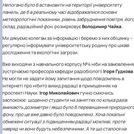
Непогано було б встановити на території університету
панель, де б в реальному часі відображалися основні
метеорологічні показники, рівень забруднення повітря, йог
склад, радіаційний фон
, розмірковує
Володимир Чайка
.
Ми дякуємо колегам за інформацію і беремо з них обіцянку –
регулярно інформувати університетську родину про цікаві
дослідження та екологічні загрози.
Вже виходячи з навчального корпусу №4 ніби на замовлення
зустрічаємо професора кафедри радіобіології
Ігоря Гудкова
Не могли не задати йому запитання щодо повідомлень в
інтернеті про нібито викид радіації в приміщеннях на
проспекті Науки.
Ігор Миколайович
гучно сміючись
заспокоює:
щоденно студенти на заняттях по кілька разів
вмикають дозиметри і якщо було б перевищення природног
фону, про це вже давно було повідомлено. Хоча локальні
обмежені ситуації з підвищенням радіації можливі, проте
навряд чи вони будуть небезпечними. А те що сталося на