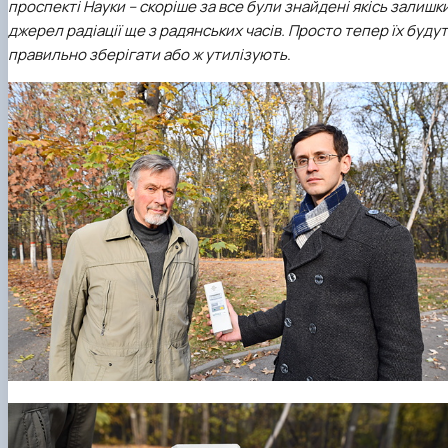
проспекті Науки – скоріше за все були знайдені якісь залишк
джерел радіації ще з радянських часів. Просто тепер їх буду
правильно зберігати або ж утилізують
.