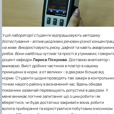
У цій лабораторії студенти відпрацьовують методику
біотестування – вплив шкідливих речовин різної концентраці
на живе. Використовують ряску, дафній та навіть акваріумни
рибок. Вони найбільш чутливі та прості в утриманні
, говорит
доцент кафедри
Лариса Піскунова
. Достаємо аналізатор і
вмикаємо. Вміст дрібних частинок в повітрі в нашому
приміщенні в нормі, а от великих – в два рази більше від
норми. Студенти щодня проводять такі заміри в контрольни
точках нашого району в визначений час. Вдень обидва
показники зазвичай перевищують допустимі в два рази. У
мене виникає логічне запитання: що з цим робити і як
вберегтися, чи буде достатньо закривати вікна, робити
вологе прибирання та користуватися побутовим очисником