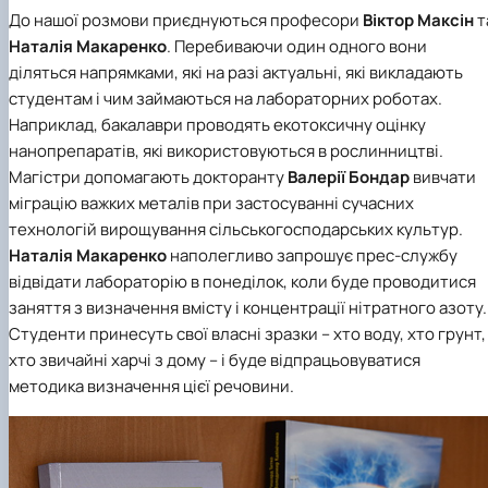
До нашої розмови приєднуються професори
Віктор Максін
т
Наталія Макаренко
. Перебиваючи один одного вони
діляться напрямками, які на разі актуальні, які викладають
студентам і чим займаються на лабораторних роботах.
Наприклад, бакалаври проводять екотоксичну оцінку
нанопрепаратів, які використовуються в рослинництві.
Магістри допомагають докторанту
Валерії Бондар
вивчати
міграцію важких металів при застосуванні сучасних
технологій вирощування сільськогосподарських культур.
Наталія Макаренко
наполегливо запрошує прес-службу
відвідати лабораторію в понеділок, коли буде проводитися
заняття з визначення вмісту і концентрації нітратного азоту.
Студенти принесуть свої власні зразки – хто воду, хто грунт,
хто звичайні харчі з дому – і буде відпрацьовуватися
методика визначення цієї речовини.