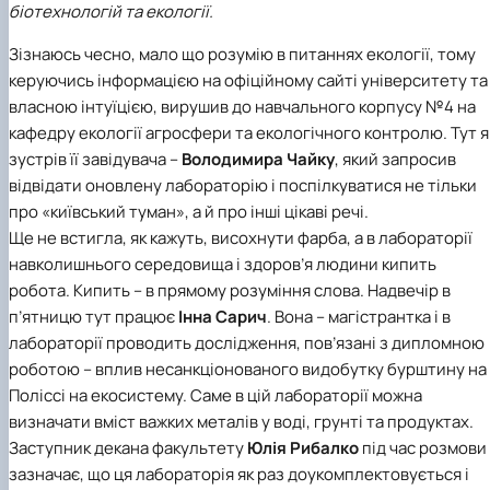
біотехнологій та екології.
Іноземні мови
Їдальні та буфети
Центр вивчення мов
Психологічна підтримка
Біоетична комісія
Рада молодих вчених
Методичні рекомендації, пам'ятки
ЦКНО «Агропромисловий комплекс, лісове і
Доступ до публічної інформації
Наглядова рада
Історія університету
Працевлаштування
Студентські квитки
Інклюзивне середовище
Наукові видання
садово-паркове господарство, ветеринарна
Наукові школи
Форми документів
Державні закупівлі
Рада роботодавців
Видатні випускники та працівники
Зізнаюсь чесно, мало що розумію в питаннях екології, тому
Наука для бізнесу
медицина»
Стартап школа НУБіП України
Патентно-ліцензійна діяльність
Досліднику та автору
Офіційна символіка
Благодійний фонд «Голосіївська ініціатива
Звіт ректора
керуючись інформацією на офіційному сайті університету та
Обладнання НУБіП України
Звіт про проведення НТЗ
Каталог наукових послуг
Антикорупційні заходи
2020»
Пам'яті захисників України
власною інтуїцією, вирушив до навчального корпусу №4 на
Наукові журнали НУБіП України
«SEB-2024»
Гендерна радниця
Почесні доктори і професори НУБіП України
Уповноважена особа з питань запобігання 
Наукові журнали НУБіП України (English)
«SEB-2025»
Контактна інформація
виявлення корупції
Пресслужба
кафедру екології агросфери та екологічного контролю
. Тут я
Пам'ятка про проведення науково-технічни
Університетський кур'єр
Положення про антикорупційного
зустрів її завідувача –
Володимира Чайку
, який запросив
заходів
уповноваженого НУБіП України
Вибори ректора
відвідати оновлену лабораторію і поспілкуватися не тільки
Порядок планування та організації
Програма розвитку університету «Голосіївсь
Національні нормативно-правові акти
про «київський туман», а й про інші цікаві речі.
проведення НТЗ
ініціатива – 2025»
Нормативно-правові акти НУБіП України
Ще не встигла, як кажуть, висохнути фарба, а в лабораторії
Результати науково-технічних заходів
Інформаційні ресурси НАЗК
навколишнього середовища і здоров’я людини кипить
Монографії
Методичні роз’яснення НАЗК
робота. Кипить – в прямому розуміння слова. Надвечір в
Антикорупційні заходи
п’ятницю тут працює
Інна Сарич
. Вона – магістрантка і в
лабораторії проводить дослідження, пов’язані з дипломною
роботою – вплив несанкціонованого видобутку бурштину на
Поліссі на екосистему. Саме в цій лабораторії можна
визначати вміст важких металів у воді, грунті та продуктах.
Заступник декана факультету
Юлія Рибалко
під час розмови
зазначає, що ця лабораторія як раз доукомплектовується і