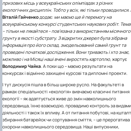
призових місць у всеукраїнських олімпіадах з різних
екологічних дисциплін. Тобто у всіх, які тільки проводилися
.
Віталій Гайченко
додає:
ми маємо ще й перемогу на
всеукраїнському конкурсі студентських наукових робіт. Тема
– тільки не лякайтеся – пов’язана з використанням місячного
грунту в якості субстрату. З відкритих джерел була зібрана
інформація про його склад, змодельований самий грунт та
проведені початкові дослідження. Вони тривають і хто знає,
можливо і на Місяці наші вчені виростять картоплю
, жартує
Володимир Чайка
. А поки що – маємо результати на
конкурсах і відмінно захищені курсові та дипломні проекти.
І тут дискусія пішла в більш широке русло. На факультеті в
рамках спеціальності «екологія» вивчаємо класичні питання
екології – як адаптується живе до змін навколишнього
середовища, їхню взаємодію, провадимо контроль за видам
діяльності і також їх впливу. А от питання побутові, на кштал
збирання батарейок чи сортування сміття, – це прерогатива
охорони навколишнього середовища. Наші випускники,