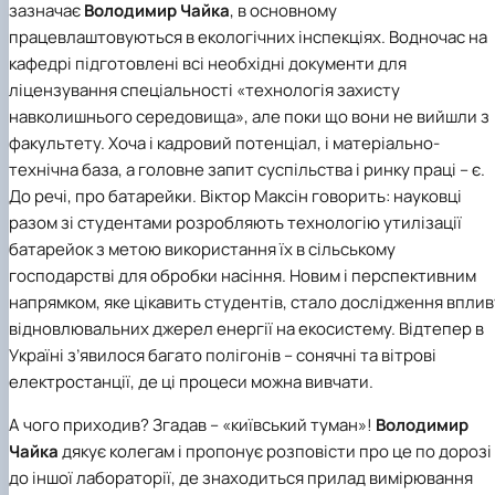
зазначає
Володимир Чайка
, в основному
працевлаштовуються в екологічних інспекціях. Водночас на
кафедрі підготовлені всі необхідні документи для
ліцензування спеціальності «технологія захисту
навколишнього середовища», але поки що вони не вийшли з
факультету. Хоча і кадровий потенціал, і матеріально-
технічна база, а головне запит суспільства і ринку праці – є.
До речі, про батарейки. Віктор Максін говорить: науковці
разом зі студентами розробляють технологію утилізації
батарейок з метою використання їх в сільському
господарстві для обробки насіння. Новим і перспективним
напрямком, яке цікавить студентів, стало дослідження вплив
відновлювальних джерел енергії на екосистему. Відтепер в
Україні з’явилося багато полігонів – сонячні та вітрові
електростанції, де ці процеси можна вивчати.
А чого приходив? Згадав – «київський туман»!
Володимир
Чайка
дякує колегам і пропонує розповісти про це по дорозі
до іншої лабораторії, де знаходиться прилад вимірювання