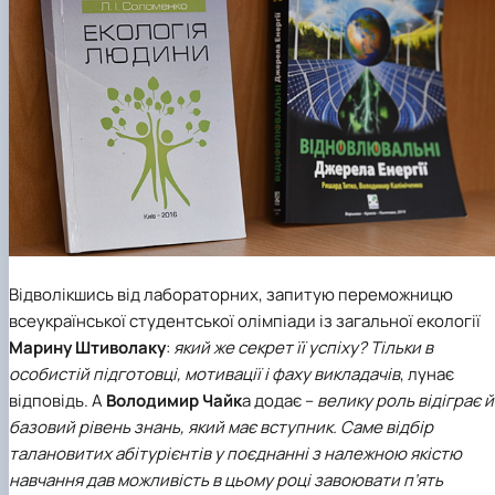
Відволікшись від лабораторних, запитую переможницю
всеукраїнської студентської олімпіади із загальної екології
Марину Штиволаку
:
який же секрет її успіху?
Тільки в
особистій підготовці, мотивації і фаху викладачів
, лунає
відповідь. А
Володимир Чайк
а додає –
велику роль відіграє й
базовий рівень знань, який має вступник. Саме відбір
талановитих абітурієнтів у поєднанні з належною якістю
навчання дав можливість в цьому році завоювати п’ять