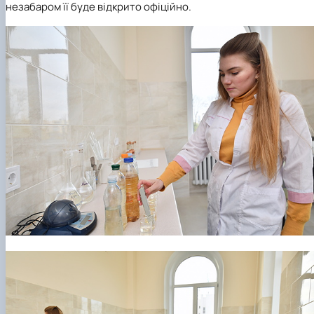
незабаром її буде відкрито офіційно.