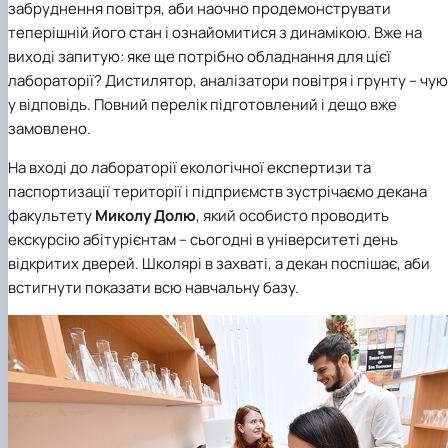
забруднення повітря, аби наочно продемонструвати
теперішній його стан і ознайомитися з динамікою. Вже на
виході запитую: яке ще потрібно обладнання для цієї
лабораторії? Дистилятор, аналізатори повітря і грунту – чую
у відповідь. Повний перелік підготовлений і дещо вже
замовлено.
На вході до лабораторії екологічної експертизи та
паспортизації території і підприємств зустрічаємо декана
факультету
Миколу Долю
, який особисто проводить
екскурсію абітурієнтам – сьогодні в університеті день
відкритих дверей. Школярі в захваті, а декан поспішає, аби
встигнути показати всю навчальну базу.