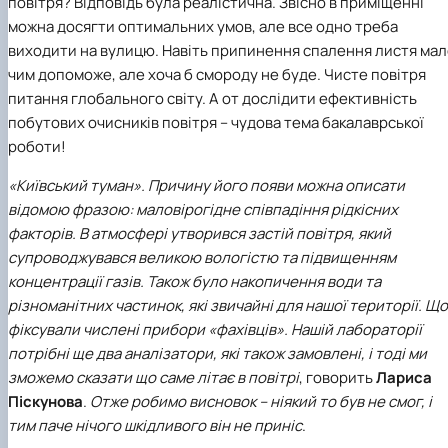
повітря? Відповідь була реалістична. Звісно в приміщенні
можна досягти оптимальних умов, але все одно треба
виходити на вулицю. Навіть припинення спалення листя ма
чим допоможе, але хоча б смороду не буде. Чисте повітря
питання глобального світу. А от дослідити ефективність
побутових очисників повітря – чудова тема бакалаврської
роботи!
«Київський туман». Причину його появи можна описати
відомою фразою: маловірогідне співпадіння рідкісних
факторів. В атмосфері утворився застій повітря, який
супроводжувався великою вологістю та підвищенням
концентрації газів. Також було накопичення води та
різноманітних частинок, які звичайні для нашої території. Що 
фіксували числені прибори «фахівців». Нашій лабораторії
потрібні ще два аналізатори, які також замовлені, і тоді ми
зможемо сказати що саме літає в повітрі
, говорить
Лариса
Піскунова
.
Отже робимо висновок – ніякий то був не смог, і
тим паче нічого шкідливого він не приніс
.