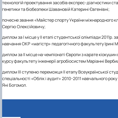
технологій проектування засобів експрес-діагностики ста
генетики та біобезпеки Шавановій Катерині Євгенівні;
почесне звання «Майстер спорту України міжнародного кл
Сергію Олексійовичу;
диплом за І місце у ІІ етапі студентської олімпіади 2011р. 
навчання ОКР «магістр» педагогічного факультету Ірині М
диплом за ІІ місце на чемпіонаті Європи з карате кіокушин 
курсу факультету інженерії агробіосистем Маріанні Верби
диплом ІІІ ступеню переможця ІІ етапу Всеукраїнської сту
спеціальності «Облік і аудит» 2010-2011 навчального року
Яні Богомол.