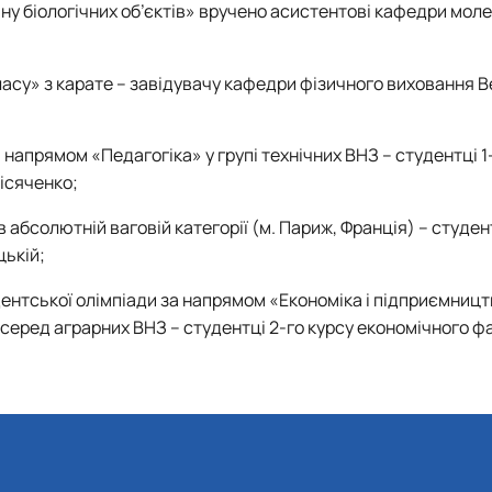
ну біологічних об’єктів» вручено асистентові кафедри мол
асу» з карате – завідувачу кафедри фізичного виховання 
за напрямом «Педагогіка» у групі технічних ВНЗ – студентці 1
ісяченко;
в абсолютній ваговій категорії (м. Париж, Франція) – студен
цькій;
дентської олімпіади за напрямом «Економіка і підприємницт
 серед аграрних ВНЗ – студентці 2-го курсу економічного ф