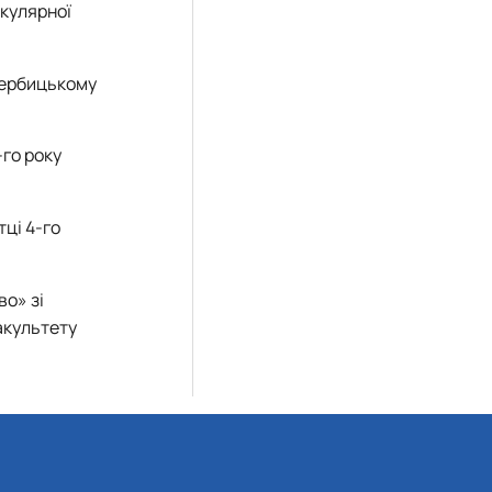
екулярної
Вербицькому
-го року
тці 4-го
во» зі
акультету