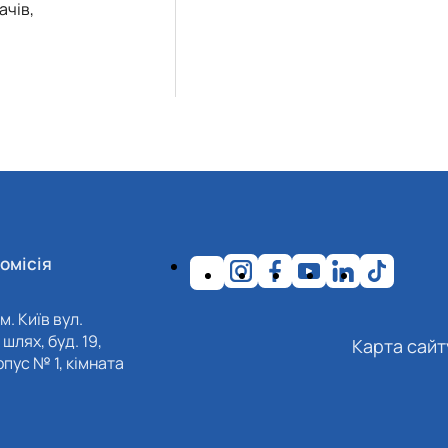
ачів,
омісія
м. Київ вул.
шлях, буд. 19,
Карта сайт
пус № 1, кімната