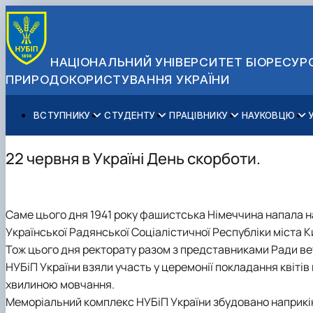
НАЦІОНАЛЬНИЙ УНІВЕРСИТЕТ БІОРЕСУРС
ПРИРОДОКОРИСТУВАННЯ УКРАЇНИ
ВСТУПНИКУ
СТУДЕНТУ
ПРАЦІВНИКУ
НАУКОВЦЮ
Вступ до НУБіП України 2026
Навчання
Освітній процес
Наукова діяльність
Управління і самоврядування
Приймальна комісія
Додаткова освіта
Міжнародна діяльність
Аспіранту / Докторанту
Загальна інформація
22 червня в Україні День скорботи.
Правила прийому
Позанавчальна діяльність
Довідкова інформація
Захисти дисертацій
Офіційні документи
Для осіб з тимчасово окупованих територій
Студентське самоврядування
Профспілкова організація
Законодавче та нормативне забезпечення
Стратегія розвитку на період 2026-2030рр. «ГОЛОСІ
Зимовий вступ
Довідкова інформація
Центр колективного користування науковим обладна
Доступ до публічної інформації
Саме цього дня 1941 року фашистська Німеччина напала н
Підготовчий курс НМТ
Пільги
Біоетична комісія
Державні закупівлі
Української Радянської Соціалістичної Республіки міста К
Для іноземців / For foreigners
Наукові видання
Офіційна символіка
Тож цього дня ректорату разом з представниками Ради вет
Військова освіта
Наука для бізнесу
Антикорупційні заходи
НУБіП України взяли участь у церемонії покладання квіті
Гендерна радниця
хвилиною мовчання.
Контактна інформація
Меморіальний комплекс НУБіП України збудовано наприкінці