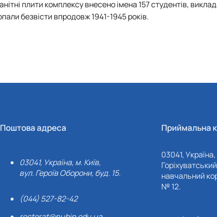
нітні плити комплексу внесено імена 157 студентів, виклад
ропали безвісти впродовж 1941-1945 років.
Поштова адреса
Приймальна к
03041, Україна, 
03041, Україна, м. Київ,
Горіхуватський 
вул. Героїв Оборони, буд. 15.
навчальний кор
№ 12.
(044) 527-82-42
rectorat@nubip.edu.ua