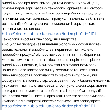
виробничого процесу, вимоги до технологічних приміщень,
основні параметри базових технологій, організація і контроль
годівлі птиці, технологічний контроль виробництва продукції
птахівництва; контроль якості продукції птахівництва); питань
організації роботи сучасних промислових і фермерських
птахівничих господарств.
https://elearn.nubip.edu.ua/enrol/index.php?id=1101
Технологія виробництва продукції вівчарства
Дисципліна передбачає вивчення біологічних особливостей
овець; технологій виробництва, первинної і поглибленої
переробки продукції вівчарства: вовни, ягнятини, баранини,
молока, смушків, овчин та шкірсировини; порід овець різних
виробничих напрямів, їх використання в сучасних умовах
національного і світового ринку; особливостей організації
племінної роботи в господарствах різного типу; принципів
формування маточних отар; формування групи баранів-плідників;
утримання і догляд стада овець; структурної схеми формування
конкурентоспроможного виробництва і переробки продукції
вівчарства України; питань організації роботи агропромислових
комплексів у вівчарстві, системи фермерських господарств.
https://elearn.nubip.edu.ua/enrol/index.php?id=1111