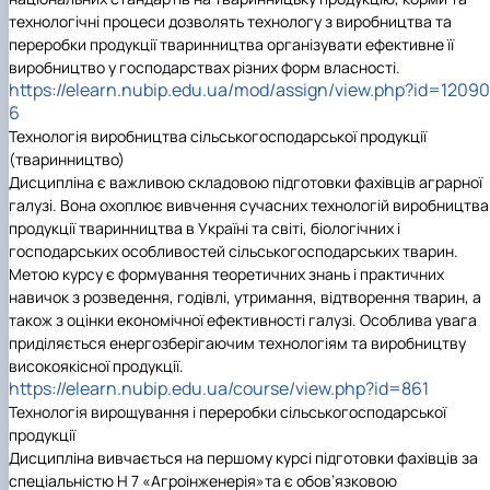
технологічні процеси дозволять технологу з виробництва та
переробки продукції тваринництва організувати ефективне її
виробництво у господарствах різних форм власності.
https://elearn.nubip.edu.ua/mod/assign/view.php?id=12090
6
Технологія виробництва сільськогосподарської продукції
(тваринництво)
Дисципліна є важливою складовою підготовки фахівців аграрної
галузі. Вона охоплює вивчення сучасних технологій виробництва
продукції тваринництва в Україні та світі, біологічних і
господарських особливостей сільськогосподарських тварин.
Метою курсу є формування теоретичних знань і практичних
навичок з розведення, годівлі, утримання, відтворення тварин, а
також з оцінки економічної ефективності галузі. Особлива увага
приділяється енергозберігаючим технологіям та виробництву
високоякісної продукції.
https://elearn.nubip.edu.ua/course/view.php?id=861
Технологія вирощування і переробки сільськогосподарської
продукції
Дисципліна вивчається на першому курсі підготовки фахівців за
спеціальністю Н 7 «Агроінженерія»та є обов’язковою