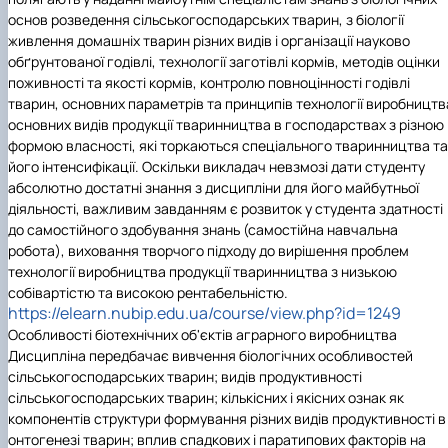
основ розведення сільськогосподарських тварин, з біології
живлення домашніх тварин різних видів і організації науково
обґрунтованої годівлі, технології заготівлі кормів, методів оцінки
поживності та якості кормів, контролю повноцінності годівлі
тварин, основних параметрів та принципів технології виробництв
основних видів продукції тваринництва в господарствах з різною
формою власності, які торкаються спеціального тваринництва та
його інтенсифікації. Оскільки викладач невзмозі дати студенту
абсолютно достатні знання з дисципліни для його майбутньої
діяльності, важливим завданням є розвиток у студента здатності
до самостійного здобування знань (самостійна навчальна
робота), виховання творчого підходу до вирішення проблем
технології виробництва продукції тваринництва з низькою
собівартістю та високою рентабельністю.
https://elearn.nubip.edu.ua/course/view.php?id=1249
Особливості біотехнічних об'єктів аграрного виробництва
Дисципліна передбачає вивчення біологічних особливостей
сільськогосподарських тварин; видів продуктивності
сільськогосподарських тварин; кількісних і якісних ознак як
компонентів структури формування різних видів продуктивності в
онтогенезі тварин; вплив спадкових і паратипових факторів на