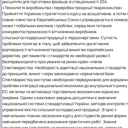
дисциплін для підготовки фахівців зі спеціальності 204
«Технологія виробництва і переробки продукції тваринництва».
Прийняття Україною стратегічного курсу на асоціативне, а потім і
повне членство в Європейському Союзі супроводжується появо
низки глобальних викликів і проблем, серед яких питання
конкурентоспроможності вітчизняних виробників
сільськогосподарської продукції є першочерговим. Сутність
проблеми полягає в тому, щоб забезпечити досягнення
відповідності вітчизняної продукції вимогам європейських
директив, регламентів і стандартів як необхідної умови її
безперешкодного просування на ринки країн-членів
Співтовариства. Необхідність адаптації національних стандартів
до принципів, вимог і норм законодавчо-нормативної бази
Співтовариства виступає необхідною передумовою для вирішенн
проблем інтеграції національної економіки до внутрішнього ринку
ЄС загалом та активізації торговельно економічних відносин,
зокрема. Одним з важливих завдань дисципліни є вивчення
національної системи стандартизації України, методів контролю 
управління якістю сільськогосподарської продукції. Згідно з
навчальним планом засвоєння курсу для студентів денної форми
навчання передбачено виконання практичних робіт. Знання
національних стандартів на тваринницьку продукцію, корми та