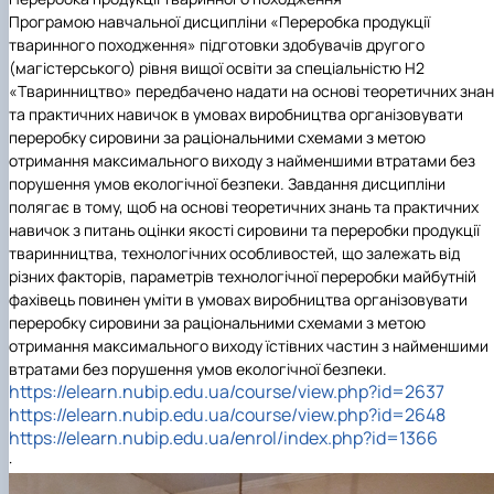
Програмою навчальної дисципліни «Переробка продукції
тваринного походження» підготовки здобувачів другого
(магістерського) рівня вищої освіти за спеціальністю Н2
«Тваринництво» передбачено надати на основі теоретичних знан
та практичних навичок в умовах виробництва організовувати
переробку сировини за раціональними схемами з метою
отримання максимального виходу з найменшими втратами без
порушення умов екологічної безпеки. Завдання дисципліни
полягає в тому, щоб на основі теоретичних знань та практичних
навичок з питань оцінки якості сировини та переробки продукції
тваринництва, технологічних особливостей, що залежать від
різних факторів, параметрів технологічної переробки майбутній
фахівець повинен уміти в умовах виробництва організовувати
переробку сировини за раціональними схемами з метою
отримання максимального виходу їстівних частин з найменшими
втратами без порушення умов екологічної безпеки.
https://elearn.nubip.edu.ua/course/view.php?id=2637
https://elearn.nubip.edu.ua/course/view.php?id=2648
https://elearn.nubip.edu.ua/enrol/index.php?id=1366
·