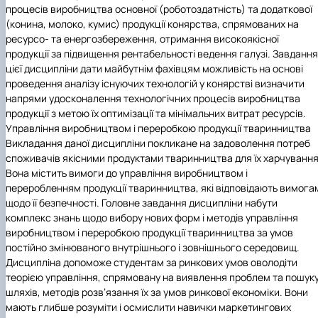
процесів виробництва основної (роботоздатність) та додаткової
(конина, молоко, кумис) продукції конярства, спрямованих на
ресурсо- та енергозбереження, отримання високоякісної
продукції за підвищення рентабельності ведення галузі. Завдання
цієї дисципліни дати майбутнім фахівцям можливість на основі
проведення аналізу існуючих технологій у конярстві визначити
напрями удосконалення технологічних процесів виробництва
продукції з метою їх оптимізації та мінімальних витрат ресурсів.
Управління виробництвом і переробкою продукції тваринництва
Викладання даної дисципліни покликане на задоволення потреб
споживачів якісними продуктами тваринництва для їх харчування
Вона містить вимоги до управління виробництвом і
переробленням продукції тваринництва, які відповідають вимога
щодо її безпечності. Головне завдання дисципліни набути
комплекс знань щодо вибору нових форм і методів управління
виробництвом і переробкою продукції тваринництва за умов
постійно змінюваного внутрішнього і зовнішнього середовищ.
Дисципліна допоможе студентам за ринкових умов оволодіти
теорією управління, спрямовану на виявлення проблем та пошук
шляхів, методів розв’язання їх за умов ринкової економіки. Вони
мають глибше розуміти і осмислити навички маркетингових