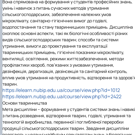
Вона спрямована на формування у студентів професійних знань,
умінь і навичок з питань сучасних методів утримання
сільськогосподарських, забезпечення належних умов
мікроклімату, санітарно-гігієнічних вимог до годівлі,
водопостачання та стану тваринницьких приміщень. Дисципліна
охоплює основні аспекти, такі як біологічні особливості різних
видів сільськогосподарських тварин; способи та системи
утримання, вимоги до проектування та експлуатації
тваринницьких приміщень, гігієнічні показники мікроклімату,
вентиляції, освітлення, режими життєзабезпечення, методи
профілактики хвороб, пов’язаних з умовами утримання,
дезінфекція, дератизація, дезінсекція та санітарний контроль,
вплив умов утримання на продуктивність, відтворення та здоров’
тварин.
https://elearn.nubip.edu.ua/course/view.php?id=1012
https://elearn.nubip.edu.ua/course/view.php?id=2422
Основи тваринництва
Мета дисципліни – формування у студентів системи знань і навик
з питань розведення, відтворення тварин, годівлі, утримання та
технологій виробництва, первинної і поглибленої переробки
продукції сільськогосподарських тварин. Завдання дисципліни
полягають у наданні майбутнім спеціалістам знань з біологічних