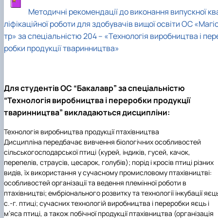
Іноземні мови
Їдальні та буфети
Центр вивчення мов
Психологічна підтримка
Біоетична комісія
Рада молодих вчених
Методичні рекомендації, пам'ятки
ЦКНО «Агропромисловий комплекс, лісове і
Доступ до публічної інформації
Наглядова рада
Історія університету
Методичні рекомендації до виконання випускної кв
Працевлаштування
Студентські квитки
Інклюзивне середовище
Наукові видання
садово-паркове господарство, ветеринарна
Наукові школи
Форми документів
Державні закупівлі
Рада роботодавців
Видатні випускники та працівники
ліфікаційної роботи для здобувачів вищої освіти ОС «Магі
Наука для бізнесу
медицина»
Стартап школа НУБіП України
Патентно-ліцензійна діяльність
Досліднику та автору
Офіційна символіка
Благодійний фонд «Голосіївська ініціатива
Звіт ректора
тр» за спеціальністю 204 – «Технологія виробництва і пер
Обладнання НУБіП України
Звіт про проведення НТЗ
Каталог наукових послуг
Антикорупційні заходи
2020»
Пам'яті захисників України
робки продукції тваринництва»
Наукові журнали НУБіП України
«SEB-2024»
Гендерна радниця
Почесні доктори і професори НУБіП України
Уповноважена особа з питань запобігання 
Наукові журнали НУБіП України (English)
«SEB-2025»
Контактна інформація
виявлення корупції
Пресслужба
Пам'ятка про проведення науково-технічни
Університетський кур'єр
Положення про антикорупційного
заходів
уповноваженого НУБіП України
Вибори ректора
Для студентів ОС “Бакалавр” за спеціальністю
Порядок планування та організації
Програма розвитку університету «Голосіївсь
Національні нормативно-правові акти
проведення НТЗ
ініціатива – 2025»
Нормативно-правові акти НУБіП України
“Технологія виробництва і переробки продукції
Результати науково-технічних заходів
Інформаційні ресурси НАЗК
тваринництва” викладаються дисципліни:
Монографії
Методичні роз’яснення НАЗК
Антикорупційні заходи
Технологія виробництва продукції птахівництва
Дисципліна передбачає вивчення біологічних особливостей
сільськогосподарської птиці (курей, індиків, гусей, качок,
перепелів, страусів, цесарок, голубів); порід і кросів птиці різних
видів, їх використання у сучасному промисловому птахівництві:
особливостей організації та ведення племінної роботи в
птахівництві; ембріонального розвитку та технології інкубації яєц
с.-г. птиці; сучасних технологій виробництва і переробки яєць і
м’яса птиці, а також побічної продукції птахівництва (організація