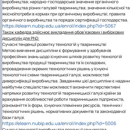
виробництва; народно-господарське значення органічного
виробництва різних галузей тваринництва; значення кількісної та
якісноїпотреби в кормах при органічному виробництві; правила
органічного виробництва та порядок сертифікації господарства.
https://elearn.nubip.edu.ua/enrol/index.php?id=5067
Також к
афедра здійснює
викладання обов’язкових і
вибіркови
х
дисциплін
для
PhD:
Сучасні тенденції розвитку технологій у тваринництві
Метою вивчення дисципліни є формування у здобувачів
професійних знань щодо існуючих шляхів розвитку технологій
виробництва продукції тваринництва та їх складових,
впровадження окремих технологічних рішень у існуючі
технологічні схеми тваринницької галузі, можливостей
диверсифікації виробництва. Завданням цієї дисципліни є наданн
майбутнім спеціалістам можливості визначити перспективні
напрямки розвитку технологій тваринницької галузі країни за
врахування особливостей роботи тваринницьких підприємств,
різноманіття їх форм, існуючих племінних ресурсів, технічних і
технологічних рішень, нормативних документів та законодавчої
бази галузі.
https://elearn.nubip.edu.ua/enrol/index.php?id=5006
Сучасні технології виробництва продукції свинарства