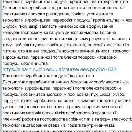
Технологія виробництва продукції кролівництва та звірівництва
Дисципліна передбачає надання системи теоретичних знань і
практичних навичок з розведення, годівлі, утримання та
технологій виробництва, переробки продукції кролівництва: м’яса
шкурок, пуху, шкір, закласти наукові основи формування
конкурентоспроможної галузі в ринкових умовах. Головне
завдання вивчення дисципліни в кінцевому результаті полягає в
тому, щоб підготувати фахівця (технолога) високої кваліфікації з
питань: отримання продукції високої племінної цінності, технологі
виробництва, первинної і поглибленої переробки товарної
продукції кролівництва.
https://elearn.nubip.edu.ua/course/view.php?id=532
Технологія виробництва продукції козівництва
Дисципліна передбачає вивчення біологічних особливостей кіз;
технологій виробництва, первинної і поглибленої переробки
продукції козівництва: молоко, м’ясо, вовна і пух, шкіра і хутро;
порід кіз різних виробничих напрямів, їх використання в сучасних
умовах національного і світового ринку; теоретичних основ і
практичних методів селекції кіз; особливостей організації
племінної роботи в господарствах різних типів та форм власності;
технології відтворення стада кіз; годівлі та утримання кіз;
технології виробництва і переробки козиного молока; структурної