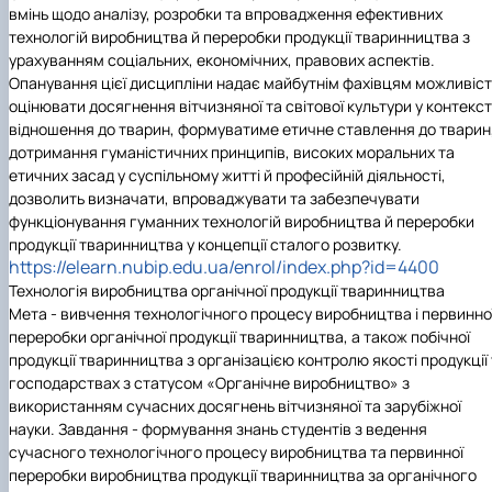
вмінь щодо аналізу, розробки та впровадження ефективних
технологій виробництва й переробки продукції тваринництва з
урахуванням соціальних, економічних, правових аспектів.
Опанування цієї дисципліни надає майбутнім фахівцям можливіст
оцінювати досягнення вітчизняної та світової культури у контекст
відношення до тварин, формуватиме етичне ставлення до тварин
дотримання гуманістичних принципів, високих моральних та
етичних засад у суспільному житті й професійній діяльності,
дозволить визначати, впроваджувати та забезпечувати
функціонування гуманних технологій виробництва й переробки
продукції тваринництва у концепції сталого розвитку.
https://elearn.nubip.edu.ua/enrol/index.php?id=4400
Технологія виробництва органічної продукції тваринництва
Мета - вивчення технологічного процесу виробництва і первинно
переробки органічної продукції тваринництва, а також побічної
продукції тваринництва з організацією контролю якості продукції 
господарствах з статусом «Органічне виробництво» з
використанням сучасних досягнень вітчизняної та зарубіжної
науки. Завдання - формування знань студентів з ведення
сучасного технологічного процесу виробництва та первинної
переробки виробництва продукції тваринництва за органічного