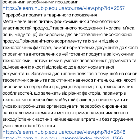
основними виробничими процесами.
https://elearn.nubip.edu.ua/course/view.php?id=2537
Переробка продуктів тваринного походження
Мета – вивчення питань фізико-хімічних й технологічних
властивостей продукції тваринного походження (молока, м’яса,
яєць, меду тощо) як сировини для виготовлення високоякісної
продукції різноманітного асортименту та їх змін під дією
технологічних факторів; вимог нормативних документів до якості
сировини та виготовлених з неї готових продуктів за існуючими
технологіями, інструкціями в умовах переробних підприємств та
оцінювання їх якості відповідно до вимог нормативної
документації. Завдання дисципліни полягає в тому, щоб на основі
теоретичних знань та практичних навичок з питань оцінки якості
сировини та переробки продукції тваринництва, технологічних
особливостей, що залежать від різних факторів, параметрів
технологічної переробки майбутній фахівець повинен уміти в
умовах виробництва організовувати переробку сировини за
раціональними схемами з метою отримання максимального
виходу їстівних частин з найменшими втратами без порушення
умов екологічної безпеки.
https://elearn.nubip.edu.ua/course/view.php?id=2648
https://elearn.nubip.edu.ua/enrol/index.php?id=1366