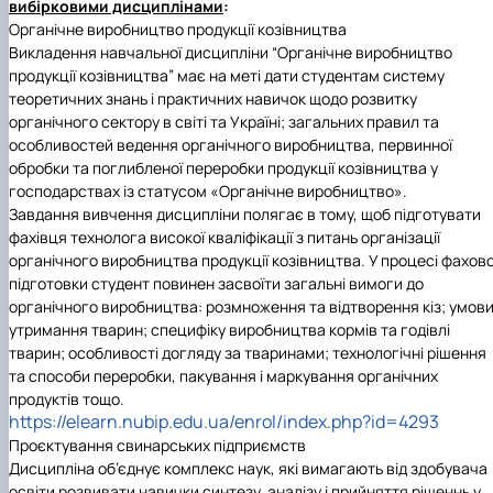
вибірковими дисциплінами
:
Органічне виробництво продукції козівництва
Викладення навчальної дисципліни “Органічне виробництво
продукції козівництва” має на меті дати студентам систему
теоретичних знань і практичних навичок щодо розвитку
органічного сектору в світі та Україні; загальних правил та
особливостей ведення органічного виробництва, первинної
обробки та поглибленої переробки продукції козівництва у
господарствах із статусом «Органічне виробництво».
Завдання вивчення дисципліни полягає в тому, щоб підготувати
фахівця технолога високої кваліфікації з питань організації
органічного виробництва продукції козівництва. У процесі фахово
підготовки студент повинен засвоїти загальні вимоги до
органічного виробництва: розмноження та відтворення кіз; умов
утримання тварин; специфіку виробництва кормів та годівлі
тварин; особливості догляду за тваринами; технологічні рішення
та способи переробки, пакування і маркування органічних
продуктів тощо.
https://elearn.nubip.edu.ua/enrol/index.php?id=4293
Проєктування свинарських підприємств
Дисципліна об’єднує комплекс наук, які вимагають від здобувача
освіти розвивати навички синтезу, аналізу і прийняття рішеннь у