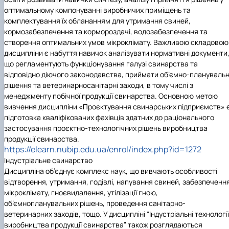
оптимальному компонуванні виробничих приміщень та
комплектування їх облананням для утримання свиней,
кормозабезпечення та кормороздачі, водозабезпечення та
створення оптимальних умов мікроклімату. Важливою складовою
дисципліни є набуття навичок аналізувати нормативні документи
що регламентують функціонування галузі свинарства та
відповідно діючого законодавства, приймати об’ємно-планувальн
рішення та ветеринарносанітарні заходи, в тому числі з
менеджменту побічної продукції свинарства. Основною метою
вивчення дисципліни «Проєктування свинарських підприємств» 
підготовка кваліфікованих фахівців здатних до раціонального
застосування проєктно-технологічних рішень виробництва
продукції свинарства.
https://elearn.nubip.edu.ua/enrol/index.php?id=1272
Індустріальне свинарство
Дисципліна об’єднує комплекс наук, що вивчають особливості
відтворення, утримання, годівлі, напування свиней, забезпеченн
мікроклімату, гноєвидалення, утілізації гною,
об’ємнопланувальних рішень, проведення санітарно-
ветеринарних заходів, тощо. У дисципліні “Індустріальні технології
виробництва продукції свинарства” також розглядаються