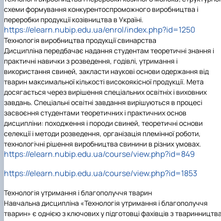
схеми формування конкурентоспроможного виробництва і
переробки продукції козівництва в Україні.
https://elearn.nubip.edu.ua/enrol/index.php?id=1250
Технологія виробництва продукції свинарства
Дисципліна передбачає надання студентам теоретичні знання і
практичні навички з розведення, годівлі, утримання і
використання свиней, закласти наукові основи одержання від
тварин максимальної кількості високоякісної продукції. Мета
досягається через вирішення спеціальних освітніх і виховних
завдань. Спеціальні освітні завдання вирішуються в процесі
засвоєння студентами теоретичних і практичних основ
дисципліни: походження і породи свиней, теоретичні основи
селекції і методи розведення, організація племінної роботи,
технологічні рішення виробництва свинини в різних умовах.
https://elearn.nubip.edu.ua/course/view.php?id=849
https://elearn.nubip.edu.ua/course/view.php?id=1853
Технологія утримання і благополуччя тварин
Навчальна дисципліна «Технологія утримання і благополуччя
тварин» є однією з ключових у підготовці фахівців з тваринництва