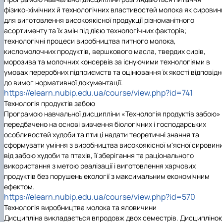
фізико-хімічних й технологічних властивостей молока як сировин
для виготовлення високоякісної продукції різноманітного
асортименту та їх змін під дією технологічних факторів;
технологічні процеси виробництва питного молока,
кисломолочних продуктів, вершкового масла, твердих сирів,
морозива та молочних консервів за існуючими технологіями в
умовах переробних підприємств та оцінювання їх якості відповід
до вимог нормативної документації.
https://elearn.nubip.edu.ua/course/view.php?id=741
Технологія продуктів забою
Програмою навчальної дисципліни «Технологія продуктів забою»
передбачено на основі вивчення біологічних і господарських
особливостей худоби та птиці надати теоретичні знання та
сформувати уміння з виробництва високоякісної м'ясної сировин
від забою худоби та птахів, її зберігання та раціонального
використання з метою реалізації і виготовлення харчових
продуктів без порушень екології з максимальним економічним
ефектом.
https://elearn.nubip.edu.ua/course/view.php?id=570
Технологія виробництва молока та яловичини
Дисципліна викладається впродовж двох семестрів. Дисципліно