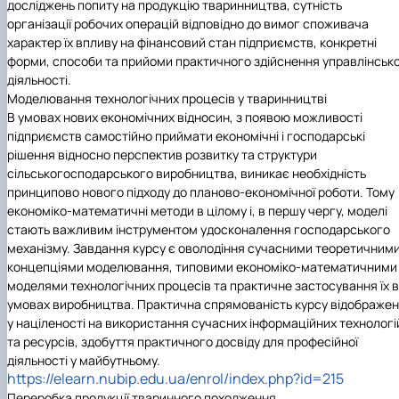
досліджень попиту на продукцію тваринництва, сутність
організації робочих операцій відповідно до вимог споживача
характер їх впливу на фінансовий стан підприємств, конкретні
форми, способи та прийоми практичного здійснення управлінсько
діяльності.
Моделювання технологічних процесів у тваринництві
В умовах нових економічних відносин, з появою можливості
підприємств самостійно приймати економічні і господарські
рішення відносно перспектив розвитку та структури
сільськогосподарського виробництва, виникає необхідність
принципово нового підходу до планово-економічної роботи. Тому
економіко-математичні методи в цілому і, в першу чергу, моделі
стають важливим інструментом удосконалення господарського
механізму.
Завдання курсу є оволодіння сучасними теоретичним
концепціями моделювання, типовими економіко-математичними
моделями технологічних процесів та практичне застосування їх в
умовах виробництва. Практична спрямованість курсу відображе
у націленості на використання сучасних інформаційних технологі
та ресурсів, здобуття практичного досвіду для професійної
діяльності у майбутньому.
https://elearn.nubip.edu.ua/enrol/index.php?id=215
Переробка продукції тваринного походження