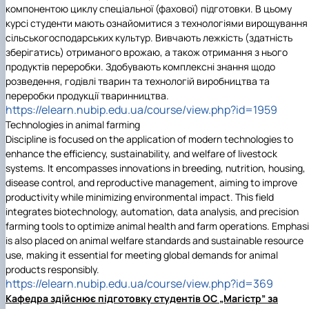
компонентою циклу спеціальної (фахової) підготовки. В цьому
курсі студенти мають ознайомитися з технологіями вирощування
сільськогосподарських культур. Вивчають лежкість (здатність
зберігатись) отриманого врожаю, а також отримання з нього
продуктів переробки. Здобувають комплексні знання щодо
розведення, годівлі тварин та технологій виробництва та
переробки продукції тваринництва.
https://elearn.nubip.edu.ua/course/view.php?id=1959
Technologies in animal farming
Discipline is focused on the application of modern technologies to
enhance the efficiency, sustainability, and welfare of livestock
systems. It encompasses innovations in breeding, nutrition, housing,
disease control, and reproductive management, aiming to improve
productivity while minimizing environmental impact. This field
integrates biotechnology, automation, data analysis, and precision
farming tools to optimize animal health and farm operations. Emphas
is also placed on animal welfare standards and sustainable resource
use, making it essential for meeting global demands for animal
products responsibly.
https://elearn.nubip.edu.ua/course/view.php?id=369
Кафедра здійснює підготовку студентів ОС „Магістр” за