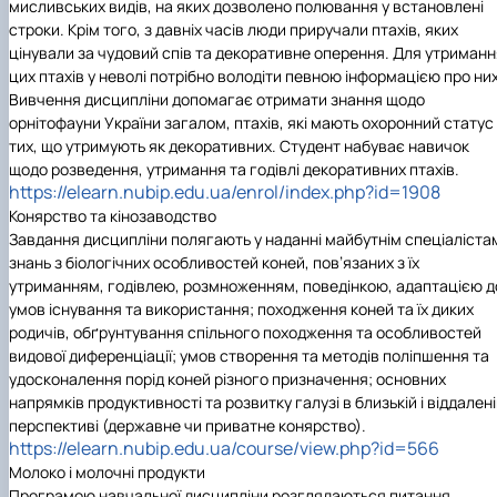
мисливських видів, на яких дозволено полювання у встановлені
строки. Крім того, з давніх часів люди приручали птахів, яких
цінували за чудовий спів та декоративне оперення. Для утриманн
цих птахів у неволі потрібно володіти певною інформацією про них
Вивчення дисципліни допомагає отримати знання щодо
орнітофауни України загалом, птахів, які мають охоронний статус 
тих, що утримують як декоративних. Студент набуває навичок
щодо розведення, утримання та годівлі декоративних птахів.
https://elearn.nubip.edu.ua/enrol/index.php?id=1908
Конярство та кінозаводство
Завдання дисципліни полягають у наданні майбутнім спеціаліста
знань з біологічних особливостей коней, пов’язаних з їх
утриманням, годівлею, розмноженням, поведінкою, адаптацією д
умов існування та використання; походження коней та їх диких
родичів, обґрунтування спільного походження та особливостей
видової диференціації; умов створення та методів поліпшення та
удосконалення порід коней різного призначення; основних
напрямків продуктивності та розвитку галузі в близькій і віддален
перспективі (державне чи приватне конярство).
https://elearn.nubip.edu.ua/course/view.php?id=566
Молоко і молочні продукти
Програмою навчальної дисципліни розглядаються питання