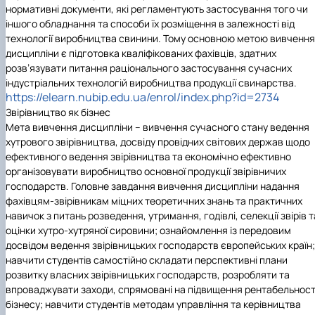
нормативні документи, які регламентують застосування того чи
іншого обладнання та способи їх розміщення в залежності від
технології виробництва свинини. Тому основною метою вивчення
дисципліни є підготовка кваліфікованих фахівців, здатних
розв’язувати питання раціонального застосування сучасних
індустріальних технологій виробництва продукції свинарства.
https://elearn.nubip.edu.ua/enrol/index.php?id=2734
Звірівництво як бізнес
Мета вивчення дисципліни – вивчення сучасного стану ведення
хутрового звірівництва, досвіду провідних світових держав щодо
ефективного ведення звірівництва та економічно ефективно
організовувати виробництво основної продукції звірівничих
господарств. Головне завдання вивчення дисципліни надання
фахівцям-звірівникам міцних теоретичних знань та практичних
навичок з питань розведення, утримання, годівлі, селекції звірів т
оцінки хутро-хутряної сировини; ознайомлення із передовим
досвідом ведення звірівницьких господарств європейських країн;
навчити студентів самостійно складати перспективні плани
розвитку власних звірівницьких господарств, розробляти та
впроваджувати заходи, спрямовані на підвищення рентабельност
бізнесу; навчити студентів методам управління та керівництва