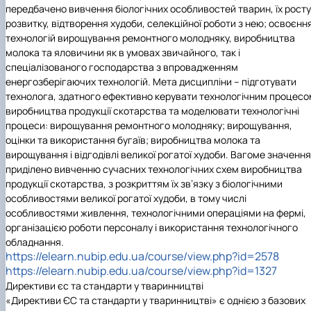
передбачено вивчення біологічних особливостей тварин, їх росту 
розвитку, відтворення худоби, селекційної роботи з нею; освоєнн
технологій вирощування ремонтного молодняку, виробництва
молока та яловичини як в умовах звичайного, так і
спеціалізованого господарства з впровадженням
енергозберігаючих технологій. Мета дисципліни – підготувати
технолога, здатного ефективно керувати технологічним процесо
виробництва продукції скотарства та моделювати технологічні
процеси: вирощування ремонтного молодняку; вирощування,
оцінки та використання бугаїв; виробництва молока та
вирощування і відгодівлі великої рогатої худоби. Вагоме значення
приділено вивченню сучасних технологічних схем виробництва
продукції скотарства, з розкриттям їх зв’язку з біологічними
особливостями великої рогатої худоби, в тому числі
особливостями живлення, технологічними операціями на фермі,
організацією роботи персоналу і використання технологічного
обладнання.
https://elearn.nubip.edu.ua/course/view.php?id=2578
https://elearn.nubip.edu.ua/course/view.php?id=1327
Директиви єс та стандарти у тваринництві
«Директиви ЄС та стандарти у тваринництві» є однією з базових