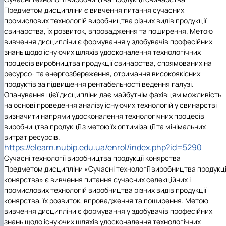
Предметом дисципліни є вивчення питання сучасних
промислових технологій виробництва різних видів продукції
свинарства, їх розвиток, впровадження та поширення. Метою
вивчення дисципліни є формування у здобувачів професійних
знань щодо існуючих шляхів удосконалення технологічних
процесів виробництва продукції свинарства, спрямованих на
ресурсо- та енергозбереження, отримання високоякісних
продуктів за підвищення рентабельності ведення галузі.
Опанування цієї дисципліни дає майбутнім фахівцям можливість
на основі проведення аналізу існуючих технологій у свинарстві
визначити напрями удосконалення технологічних процесів
виробництва продукції з метою їх оптимізації та мінімальних
витрат ресурсів.
https://elearn.nubip.edu.ua/enrol/index.php?id=5290
Сучасні технології виробництва продукції конярства
Предметом дисципліни «Сучасні технології виробництва продукці
конярства» є вивчення питання сучасних селекційних і
промислових технологій виробництва різних видів продукції
конярства, їх розвиток, впровадження та поширення. Метою
вивчення дисципліни є формування у здобувачів професійних
знань щодо існуючих шляхів удосконалення технологічних