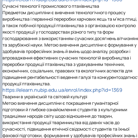
Сучасні технології промислового птахівництва
Предметом дисципліни є вивчення технологічного процесу
виробництва і первинної переробки харчових яєць та м’яса птиці,
а також побічної продукції птахівництва з організацією контролю
якості продукції у господарствах різного типу та форм
господарювання з використанням сучасних досягнень вітчизнян
та зарубіжної науки. Метою вивчення дисципліни є формування у
здобувачів професійних знань й вмінь щодо аналізу, розробки і
впровадження ефективних сучасних технологій виробництва і
переробки продукції птахівництва з урахуванням технічних,
економічних, соціальних, правових та екологічних аспектів для
підвищення рентабельності ведення галузі та конкурентоздатнос
продукції птахівництва.
https://elearn.nubip.edu.ua/enrol/index.php?id=1369
Тварини в українській та світовій культурі
Метою вивчення дисципліни є покращення гуманітарної
підготовки й глибоке ознайомлення студентів з культурними
традиціями народів світу щодо відношення до тварин,
використання продукції тваринництва від давніх часів до
сучасності, підвищення етнічної свідомості студентів та їхньої
фахової підготовки, формування у здобувачів професійних знань і