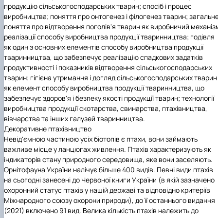
продукцію сільськогосподарських тварин; спосіб і процес
виробництва; поняття про онтогенез і філогенез тварин; загальн
поняття про відтворення поголів'я тварин як виробничий механіз
реалізації способу виробництва продукції тваринництва; годівля
як один з основних елементів способу виробництва продукції
тваринництва, що забезпечує реалізацію спадкових задатків
продуктивності і показників відтворення сільськогосподарських
тварин; гігієна утримання і догляд сільськогосподарських тварин
як елемент способу виробництва продукції тваринництва, що
забезпечує здоров'я і безпеку якості продукції тварин; технології
виробництва продукції скотарства, свинарства, птахівництва,
вівчарства та інших галузей тваринництва.
Декоративне птахівництво
Невід'ємною частиною усіх біотопів є птахи, вони займають
важливе місце у ланцюгах живлення. Птахів характеризують як
індикаторів стану природного середовища, яке вони заселяють.
Орнітофауна України налічує більше 400 видів. Певні види птахів
на сьогодні занесені до Червоної книги України (в якій зазначено
охоронний статус птахів у нашій державі та відповідно критеріїв
Міжнародного союзу охорони природи), до її останнього видання
(2021) включено 91 вид. Велика кількість птахів належить до