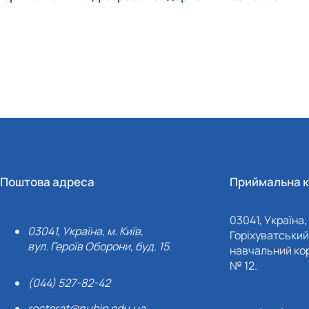
Поштова адреса
Приймальна к
03041, Україна, 
03041, Україна, м. Київ,
Горіхуватський 
вул. Героїв Оборони, буд. 15.
навчальний кор
№ 12.
(044) 527-82-42
rectorat@nubip.edu.ua