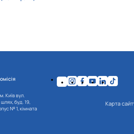
омісія
м. Київ вул.
шлях, буд. 19,
Карта сайт
пус № 1, кімната