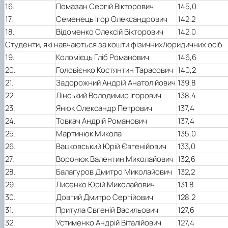
16.
Помазан Сергій Вікторович
145,0
17.
Семенець Ігор Олександрович
142,2
18.
Відоменко Олексій Вікторович
142,0
Студенти, які навчаються за кошти фізичних/юридичних осіб
19.
Коломієць Гліб Романович
146,6
20.
Головієнко Костянтин Тарасович
140,2
21.
Задорожний Андрій Анатолійович
139,8
22.
Лінський Володимир Ігорович
138,4
23.
Янюк Олександр Петрович
137,4
24.
Товкач Андрій Романович
137,4
25.
Мартинюк Микола
135,0
26.
Вацковський Юрій Євгенійович
133,0
27.
Воронюк Валентин Миколайович
132,6
28.
Балагуров Дмитро Миколайович
132,2
29.
Лисенко Юрій Миколайович
131,8
30.
Довгий Дмитро Сергійович
128,2
31.
Притула Євгеній Васильович
127,6
32.
Устименко Андрій Віталійович
127,4