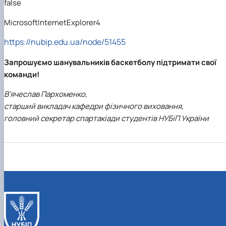
false
MicrosoftInternetExplorer4
https://nubip.edu.ua/node/51455
Запрошуємо шанувальників баскетболу підтримати свої
команди!
В’ячеслав Пархоменко,
старший викладач кафедри фізичного виховання,
головний секретар спартакіади студентів НУБіП України