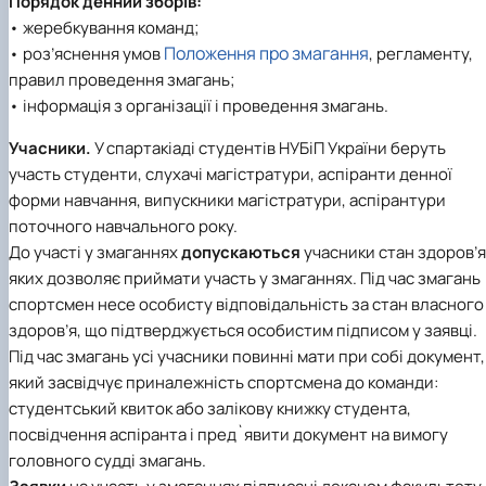
Порядок денний зборів:
Іноземні мови
Їдальні та буфети
Центр вивчення мов
Психологічна підтримка
Біоетична комісія
Рада молодих вчених
Методичні рекомендації, пам'ятки
ЦКНО «Агропромисловий комплекс, лісове і
Доступ до публічної інформації
Наглядова рада
Історія університету
• жеребкування команд;
Працевлаштування
Студентські квитки
Інклюзивне середовище
Наукові видання
садово-паркове господарство, ветеринарна
Наукові школи
Форми документів
Державні закупівлі
Рада роботодавців
Видатні випускники та працівники
Положення про змагання
• роз’яснення умов
, регламенту,
Наука для бізнесу
медицина»
Стартап школа НУБіП України
Патентно-ліцензійна діяльність
Досліднику та автору
Офіційна символіка
Благодійний фонд «Голосіївська ініціатива
Звіт ректора
правил проведення змагань;
Обладнання НУБіП України
Звіт про проведення НТЗ
Каталог наукових послуг
Антикорупційні заходи
2020»
Пам'яті захисників України
• інформація з організації і проведення змагань.
Наукові журнали НУБіП України
«SEB-2024»
Гендерна радниця
Почесні доктори і професори НУБіП України
Уповноважена особа з питань запобігання 
Наукові журнали НУБіП України (English)
«SEB-2025»
Контактна інформація
виявлення корупції
Пресслужба
Учасники.
У спартакіаді студентів НУБіП України беруть
Пам'ятка про проведення науково-технічни
Університетський кур'єр
Положення про антикорупційного
участь студенти, слухачі магістратури, аспіранти денної
заходів
уповноваженого НУБіП України
Вибори ректора
Порядок планування та організації
Програма розвитку університету «Голосіївсь
Національні нормативно-правові акти
форми навчання, випускники магістратури, аспірантури
проведення НТЗ
ініціатива – 2025»
Нормативно-правові акти НУБіП України
поточного навчального року.
Результати науково-технічних заходів
Інформаційні ресурси НАЗК
До участі у змаганнях
допускаються
учасники стан здоров’я
Монографії
Методичні роз’яснення НАЗК
яких дозволяє приймати участь у змаганнях. Під час змагань
Антикорупційні заходи
спортсмен несе особисту відповідальність за стан власного
здоров’я, що підтверджується особистим підписом у заявці.
Під час змагань усі учасники повинні мати при собі документ,
який засвідчує приналежність спортсмена до команди:
студентський квиток або залікову книжку студента,
посвідчення аспіранта і пред`явити документ на вимогу
головного судді змагань.