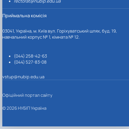
rectorat@nubip.edu.ua
Приймальна комісія
03041, Україна, м. Київ вул. Горіхуватський шлях, буд. 19,
навчальний корпус № 1, кімната № 12.
(044) 258-42-63
(044) 527-83-08
vstup@nubip.edu.ua
Офіційний портал сайту
© 2026 НУБІП Україна