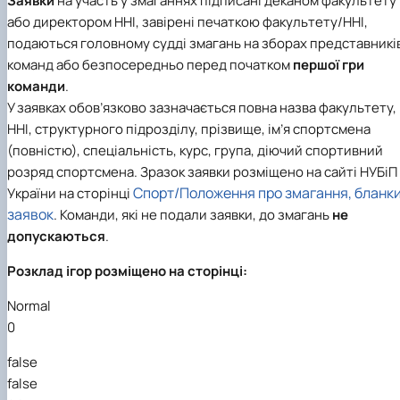
Заявки
на участь у змаганнях підписані деканом факультету
або директором ННІ, завірені печаткою факультету/ННІ,
подаються головному судді змагань на зборах представникі
команд або безпосередньо перед початком
першої гри
команди
.
У заявках обов’язково зазначається повна назва факультету,
ННІ, структурного підрозділу, прізвище, ім’я спортсмена
(повністю), спеціальність, курс, група, діючий спортивний
розряд спортсмена. Зразок заявки розміщено на сайті НУБіП
Спорт/Положення про змагання, бланк
України на сторінці
заявок
. Команди, які не подали заявки, до змагань
не
допускаються
.
Розклад ігор розміщено на сторінці:
Normal
0
false
false