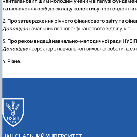
найталановитішим молодим ученим в галузі фундамент
та включення осіб до складу колективу претендентів 
2.
Про затвердження річного фінансового звіту та фіна
Доповідає
начальник планово-фінансового відділу, к.е.н.
3.
Про рекомендації навчально-методичної ради НУБіП
Доповідає
проректор з навчальної і виховної роботи, д.е.
4.
Різне.
НАЦІОНАЛЬНИЙ УНІВЕРСИТЕТ