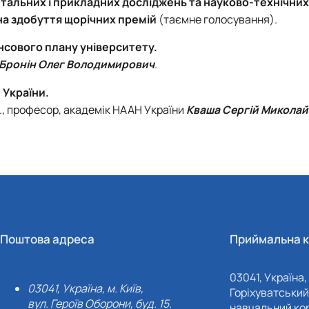
альних і прикладних досліджень та науково-технічни
на здобуття щорічних премій
(таємне голосування).
нсового плану університету.
Бронін Олег Володимирович
.
 України.
н., професор, академік НААН України
Кваша Сергій Микола
Поштова адреса
Приймальна к
03041, Україна, 
03041, Україна, м. Київ,
Горіхуватський 
вул. Героїв Оборони, буд. 15.
навчальний кор