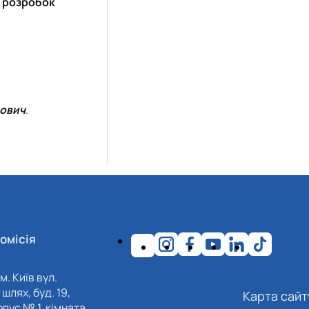
х розробок
йович
.
омісія
м. Київ вул.
шлях, буд. 19,
Карта сайт
пус № 1, кімната