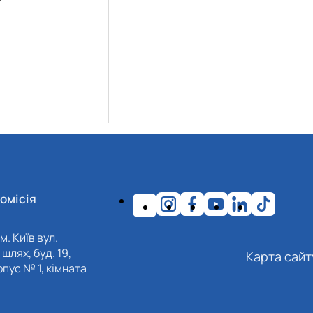
омісія
м. Київ вул.
шлях, буд. 19,
Карта сайт
пус № 1, кімната