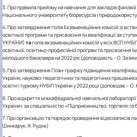
3. Про правила прийому
на навчання для закладів фахової 
Національного університету біоресурсів і природокористу
4. Про затвердження голів Екзаменаційних комісій зі встан
освітньої програми та присвоєння їм еваліфікації за ступ
УКРАЇНИ)
та
голів екзаменаційних комісій у всіх ВСП НУБі
освітньої, освітньо-професійної програм та присвоєння їм
молодшого бакалавра
на 2022 рік
(доповідають - О. Зазим
5. Про затвердження План-графіку підвищення кваліфікаці
України, науково-педагогічних та педагогічних працівникі
освіти і туризму НУБіП України у 2022 році
(доповідає –
O
.
6. Про відкриття міжкафедральної навчальної лабораторії
України» за спеціальністю «Підприємництво, торгівля та 
7. Про організацію та порядок проведення відеозаписів 
Шинкарук, Я. Рудик)