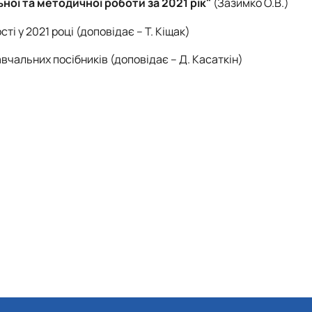
ої та методичної роботи за 2021 рік"
(Зазимко О.В.)
сті у 2021 році
(доповідає – Т. Кіщак)
навчальних посібників
(доповідає – Д. Касаткін)