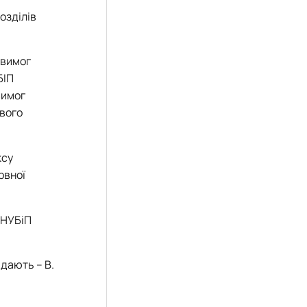
озділів
 вимог
БІП
вимог
ового
ксу
рвної
 НУБіП
ідають – В.