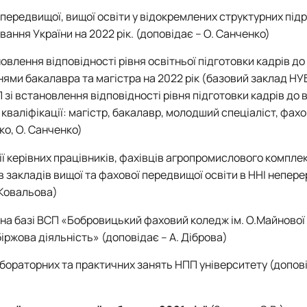
передвищої, вищої освіти у відокремлених структурних підр
вання України на 2022 рік.
(доповідає – О. Санченко)
овлення відповідності рівня освітньої підготовки кадрів до
енями бакалавра та магістра на 2022 рік (базовий заклад НУ
П зі встановлення відповідності рівня підготовки кадрів до 
 кваліфікації: магістр, бакалавр, молодший спеціаліст, фах
ко, О. Санченко)
ї керівних працівників, фахівців агропромислового компле
в закладів вищої та фахової передвищої освіти в ННІ непере
 Ковальова)
 на базі ВСП «Бобровицький фаховий коледж ім. О.Майнової
біржова діяльність»
(доповідає – А. Діброва)
лабораторних та практичних занять НПП університету
(допов