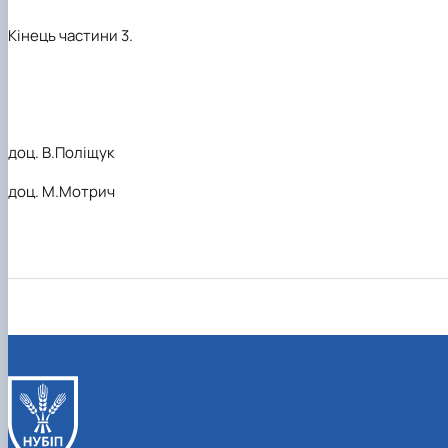
Кінець частини 3.
доц. В.Поліщук
доц. М.Мотрич