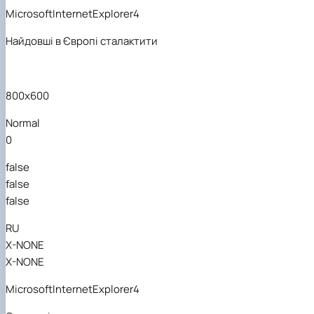
MicrosoftInternetExplorer4
Найдовші в Європі сталактити
800x600
Normal
0
false
false
false
RU
X-NONE
X-NONE
MicrosoftInternetExplorer4