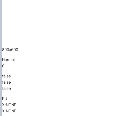
800x600
Normal
0
false
false
false
RU
X-NONE
X-NONE