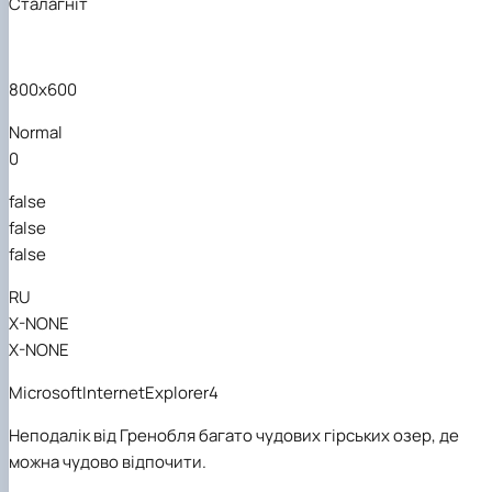
Сталагніт
800x600
Normal
0
false
false
false
RU
X-NONE
X-NONE
MicrosoftInternetExplorer4
Неподалік від Гренобля багато чудових гірських озер, де
можна чудово відпочити.