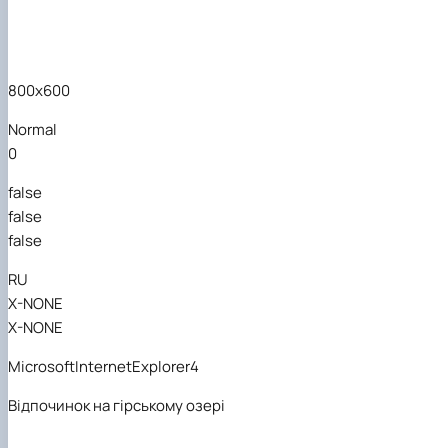
800x600
Normal
0
false
false
false
RU
X-NONE
X-NONE
MicrosoftInternetExplorer4
Відпочинок на гірському озері