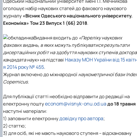
Одеський національний університет імені І.І. Мечникова
Іноземні мови
Їдальні та буфети
Центр вивчення мов
Психологічна підтримка
Біоетична комісія
Рада молодих вчених
Методичні рекомендації, пам'ятки
ЦКНО «Агропромисловий комплекс, лісове і
Доступ до публічної інформації
Наглядова рада
Історія університету
оголошує набір наукових статей до фахового наукового
Працевлаштування
Студентські квитки
Інклюзивне середовище
Наукові видання
садово-паркове господарство, ветеринарна
Наукові школи
Форми документів
Державні закупівлі
Рада роботодавців
Видатні випускники та працівники
журналу
«Вісник Одеського національного університету.
Наука для бізнесу
медицина»
Стартап школа НУБіП України
Патентно-ліцензійна діяльність
Досліднику та автору
Офіційна символіка
Благодійний фонд «Голосіївська ініціатива
Звіт ректора
Економіка» Том 23 Випуск 1 (66) 2018
.
Обладнання НУБіП України
Звіт про проведення НТЗ
Каталог наукових послуг
Антикорупційні заходи
2020»
Пам'яті захисників України
Наукові журнали НУБіП України
«SEB-2024»
Гендерна радниця
Почесні доктори і професори НУБіП України
Уповноважена особа з питань запобігання 
Наукові журнали НУБіП України (English)
«SEB-2025»
Контактна інформація
виявлення корупції
Пресслужба
Видання входить до
«Переліку наукових
Пам'ятка про проведення науково-технічни
Університетський кур'єр
Положення про антикорупційного
фахових видань, в яких можуть публікуватися результати
заходів
уповноваженого НУБіП України
Вибори ректора
дисертаційних робіт на здобуття наукових ступенів доктора 
Порядок планування та організації
Програма розвитку університету «Голосіївсь
Національні нормативно-правові акти
Наказу МОН України від 15 квіт
кандидата наук»
на підставі
проведення НТЗ
ініціатива – 2025»
Нормативно-правові акти НУБіП України
я 2014 року № 455
.
Результати науково-технічних заходів
Інформаційні ресурси НАЗК
Журнал включено до міжнародної
наукометричної бази Inde
Монографії
Методичні роз’яснення НАЗК
Copernicus.
Антикорупційні заходи
Для публікації статті необхідно відправити до редакції на
econom@visnyk-onu.od.ua
електронну пошту
до 18 травня
наступні матеріали:
довідку про автора
1) заповнити електронну
;
2) статтю;
3) для осіб, які не мають наукового ступеня – відскановану