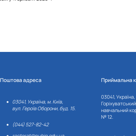
Поштова адреса
Приймальна к
03041, Україна, 
03041, Україна, м. Київ,
Горіхуватський 
вул. Героїв Оборони, буд. 15.
навчальний кор
№ 12.
(044) 527-82-42
rectorat@nubip.edu.ua