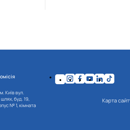
омісія
м. Київ вул.
шлях, буд. 19,
Карта сайт
пус № 1, кімната