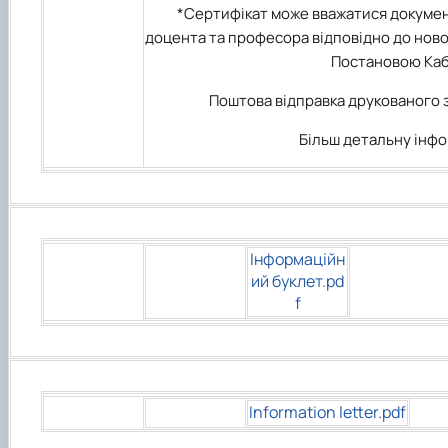
*Сертифікат може вважатися докумен
доцента та професора відповідно до нов
Постановою Кабі
Поштова відправка друкованого з
Більш детальну інфо
Інформаційн
ий буклет.pd
f
Information letter.pdf