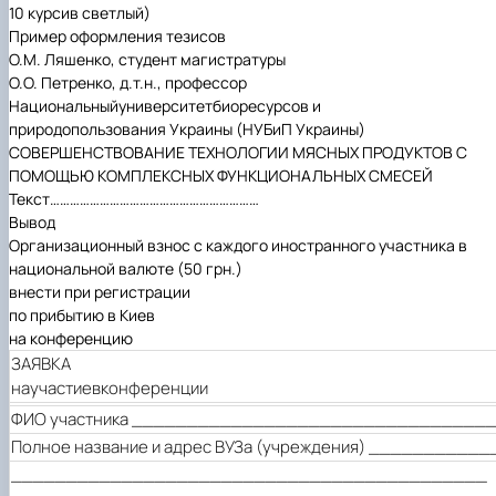
10 курсив светлый)
Пример оформления тезисов
О.М. Ляшенко, студент магистратуры
О.О. Петренко,
д.т.н., профессор
Национальныйуниверситетбиоресурсов и
природопользования Украины
(НУБиП Украины)
СОВЕРШЕНСТВОВАНИЕ ТЕХНОЛОГИИ МЯCНЫХ ПРОДУКТОВ С
ПОМОЩЬЮ КОМПЛЕКСНЫХ ФУНКЦИОНАЛЬНЫХ СМЕСЕЙ
Текст
………………………………………………………
Вывод
Организационный взнос с каждого иностранного участника в
национальной валюте (50 грн.)
внести при регистрации
по прибытию в Киев
на конференцию
ЗАЯВКА
на
участие
в
конференции
ФИО участника ________________________________
Полное название и адрес ВУЗа (учреждения) __________
___________________________________________