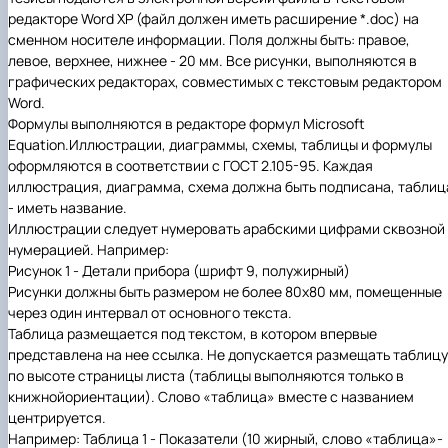
редакторе Word ХР (файл должен иметь расширение
*.
doc) на
сменном носителе информации. Поля должны быть: правое,
левое, верхнее, нижнее - 20 мм. Все рисунки, выполняются в
графических редакторах, совместимых с текстовым редактором
Word.
Формулы выполняются в редакторе формул Microsoft
Equation.
Иллюстрации, диаграммы, схемы, таблицы и формулы
оформляются в соответствии с ГОСТ 2.105-95. Каждая
иллюстрация, диаграмма, схема должна быть подписана, таблиц
- иметь название.
Иллюстрации следует нумеровать арабскими цифрами сквозной
нумерацией. Например:
Рисунок 1
- Детали прибора (шрифт 9, полужирный)
Рисунки должны быть размером не более 80x80 мм, помещенные
через один интервал от основного текста.
Таблица размещается под текстом, в котором впервые
представлена на нее ссылка. Не допускается размещать таблицу
по высоте страницы листа (таблицы выполняются только в
книжной
ориентации). Слово «таблица» вместе с названием
центрируется.
Например: Таблица 1 - Показатели (10 жирный, слово «таблица»-