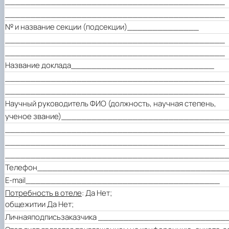
___________________________________________
___________________________________________
№ и название секции (подсекции)______________
___________________________________________
___________________________________________
Название доклада____________________________
___________________________________________
___________________________________________
Научный руководитель
ФИО
(должность, научная степень,
ученое звание)________________________________
___________________________________________
___________________________________________
___________________________________________
Телефон_____________________________________
E-mail______________________________________
Потребность в отеле
: Да Нет;
общежитии Да Нет;
Личная
подпись
заказчика
_________________________