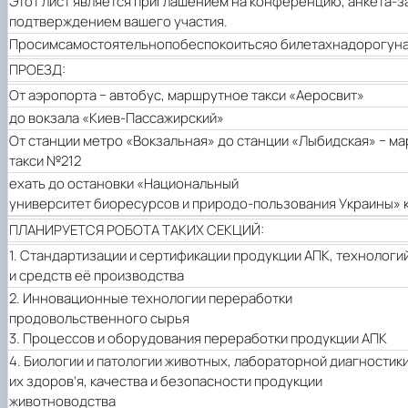
Этот лист является приглашением на конференцию, анкета-за
подтверждением вашего участия.
Просим
самостоятельно
побеспокоиться
о билетах
на
дорогу
н
ПРОЕЗД:
От аэропорта
− автобус, маршрутное такси «Аеросвит»
до вокзала «Киев-Пассажирский»
От станции метро «Вокзальная» до станции «Лыбидская» − м
такси №212 ­
ехать до остановки «Национальный
университет биоресурсов
и природо-пользования Украины» к
ПЛАНИРУЕТСЯ
РОБОТА
ТАКИХ
СЕКЦИЙ
:
1.
Стандартизации и сертификации продукции АПК, технологи
и средств её производства
2.
Инновационные технологии переработки
продовольственного сырья
3.
Процессов и оборудования переработки продукции АПК
4.
Биологии и патологии животных, лабораторной диагностик
их здоров’я, качества и безопасности продукции
животноводства