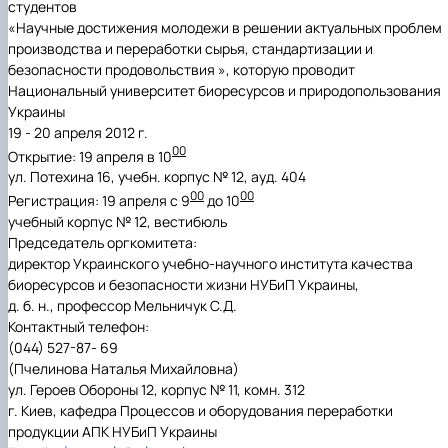
студентов
«
Научные достижения молодежи в решении актуальных проблем
производства и переработки сырья, стандартизации и
безопасности продовольствия », которую проводит
Национальный университет биоресурсов и природопользования
Украины
19 - 20 апреля 2012 г.
00
Открытие:
19
апреля
в 10
ул. Потехина 16, учебн. корпус № 12
, ауд. 404
00
00
Регистрация: 19
апреля
с 9
до 10
учебный корпус № 12
, вестибюль
Председатель оргкомитета:
директор Украинского учебно-научного института качества
биоресурсов и безопасности жизни НУБиП Украины,
д. б. н., профессор Мельничук С.Д.
Контактный телефон:
(044) 527-87- 69
(Пчелинова Наталья Михайловна
)
ул. Героев Обороны 12, корпус № 11, комн. 312
г. Киев, кафедра Процессов и оборудования переработки
продукции АПК НУБиП Украины