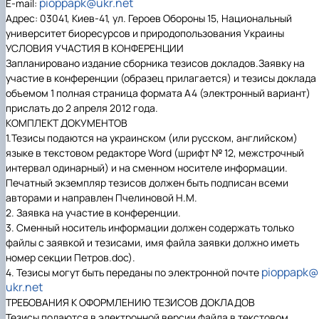
pioppapk@ukr.net
E-mail:
Адрес: 03041, Киев-41, ул. Героев Обороны 15,
Национальный
университет биоресурсов и природопользования Украины
УСЛОВИЯ УЧАСТИЯ В КОНФЕРЕНЦИИ
Запланировано издание сборника тезисов докладов.
Заявку на
участие в конференции (образец прилагается) и тезисы доклада
объемом 1 полная страница формата А4 (электронный вариант)
прислать до 2 апреля 201
2 года.
КОМПЛЕКТ ДОКУМЕНТОВ
1.Тезисы подаются на украинском (или русском, английском)
языке в текстовом редакторе Word (шрифт № 12, межстрочный
интервал одинарный) и на сменном носителе информации.
Печатный экземпляр тезисов должен быть подписан всеми
авторами и направлен Пчелиновой Н.М.
2. Заявка на участие в конференции.
3. Сменный носитель информации должен содержать только
файлы с заявкой и тезисами, имя файла заявки должно иметь
номер секции
Петров.doc).
pioppа
pk@
4. Тезисы могут быть переданы по электронной почте
ukr.net
ТРЕБОВАНИЯ К ОФОРМЛЕНИЮ ТЕЗИСОВ ДОКЛАДОВ
Тезисы подаются в электронной версии файла в текстовом