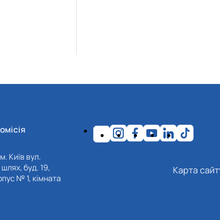
омісія
м. Київ вул.
шлях, буд. 19,
Карта сайт
пус № 1, кімната