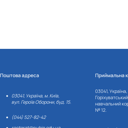
Поштова адреса
Приймальна к
03041, Україна, 
03041, Україна, м. Київ,
Горіхуватський 
вул. Героїв Оборони, буд. 15.
навчальний кор
№ 12.
(044) 527-82-42
rectorat@nubip.edu.ua