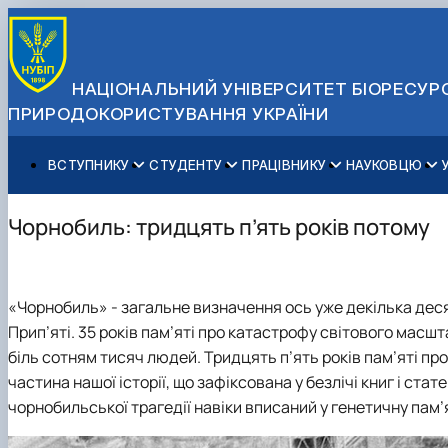
НАЦІОНАЛЬНИЙ УНІВЕРСИТЕТ БІОРЕСУРС
ПРИРОДОКОРИСТУВАННЯ УКРАЇНИ
ВСТУПНИКУ
СТУДЕНТУ
ПРАЦІВНИКУ
НАУКОВЦЮ
Вступ до НУБіП України 2026
Навчання
Освітній процес
Наукова діяльність
Управління і самоврядування
Приймальна комісія
Додаткова освіта
Міжнародна діяльність
Аспіранту / Докторанту
Загальна інформація
Чорнобиль: тридцять п’ять років потому
Правила прийому
Позанавчальна діяльність
Довідкова інформація
Захисти дисертацій
Офіційні документи
Для осіб з тимчасово окупованих територій
Студентське самоврядування
Профспілкова організація
Законодавче та нормативне забезпечення
Стратегія розвитку на період 2026-2030рр. «ГОЛОСІ
Зимовий вступ
Довідкова інформація
Центр колективного користування науковим обладна
Доступ до публічної інформації
«Чорнобиль» - загальне визначення ось уже декілька десят
Підготовчий курс НМТ
Пільги
Біоетична комісія
Державні закупівлі
Прип’яті. 35 років пам’яті про катастрофу світового масш
Для іноземців / For foreigners
Наукові видання
Офіційна символіка
біль сотням тисяч людей. Тридцять п’ять років пам’яті про 
Військова освіта
Наука для бізнесу
Антикорупційні заходи
частина нашої історії, що зафіксована у безлічі книг і ста
Гендерна радниця
чорнобильської трагедії навіки вписаний у генетичну пам’я
Контактна інформація