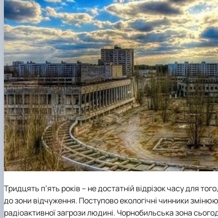
Тридцять п’ять років – не достатній відрізок часу для тог
до зони відчуження. Поступово екологічні чинники змінюю
радіоактивної загрози людині. Чорнобильська зона сьогод