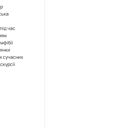
ір
ська
під час
ням
мфібії
лянки
х сучасних
скурсії