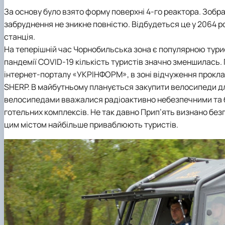
За основу було взято форму поверхні 4-го реактора. Зобр
забруднення не зникне повністю. Відбудеться це у 2064 р
станція.
На теперішній час Чорнобильська зона є популярною турис
пандемії COVID-19 кількість туристів значно зменшилась. 
інтернет-порталу «УКРІНФОРМ», в зоні відчуження проклал
SHERP. В майбутньому планується закупити велосипеди дл
велосипедами вважалися радіоактивно небезпечними та б
готельних комплексів. Не так давно Прип’ять визнано без
цим містом найбільше приваблюють туристів.