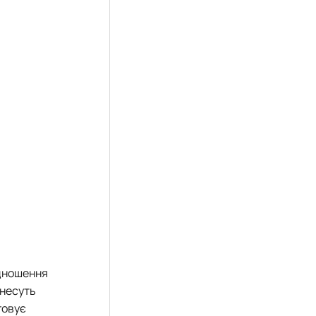
ідношення
 несуть
говує