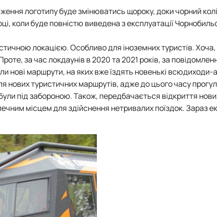
аження логотипу буде змінюватись щороку, доки чорний кол
оці, коли буде повністю виведена з експлуатації Чорнобиль
тичною локацією. Особливо для іноземних туристів. Хоча, 
Проте, за час локдаунів в 2020 та 2021 років, за повідомлен
и нові маршрути, на яких вже їздять новенькі всюдиходи-а
я нових туристичних маршрутів, адже до цього часу прогу
ули під забороною. Також, передбачається відкриття нови
печним місцем для здійснення нетривалих поїздок. Зараз ек