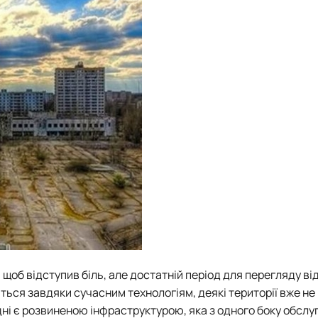
о, щоб відступив біль, але достатній період для перегляду в
ться завдяки сучасним технологіям, деякі території вже не
ні є розвиненою інфраструктурою, яка з одного боку обслу