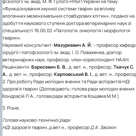
фізіології ім. акад. М. Ф. Гулого НУБіП України на тему:
Іноземні мови
Їдальні та буфети
Центр вивчення мов
Психологічна підтримка
Біоетична комісія
Рада молодих вчених
Методичні рекомендації, пам'ятки
ЦКНО «Агропромисловий комплекс, лісове і
Доступ до публічної інформації
Наглядова рада
Історія університету
«Функціонування імунної системи тварин за впливу
Працевлаштування
Студентські квитки
Інклюзивне середовище
Наукові видання
садово-паркове господарство, ветеринарна
Наукові школи
Форми документів
Державні закупівлі
Рада роботодавців
Видатні випускники та працівники
алогенних мезенхімальних стовбурових клітин», поданої на
Наука для бізнесу
медицина»
Стартап школа НУБіП України
Патентно-ліцензійна діяльність
Досліднику та автору
Офіційна символіка
Благодійний фонд «Голосіївська ініціатива
Звіт ректора
здобуття наукового ступеня доктора ветеринарних наук зі
Обладнання НУБіП України
Звіт про проведення НТЗ
Каталог наукових послуг
Антикорупційні заходи
2020»
Пам'яті захисників України
Наукові журнали НУБіП України
«SEB-2024»
Гендерна радниця
Почесні доктори і професори НУБіП України
Уповноважена особа з питань запобігання 
спеціальності 16.00.02 «Патологія, онкологія і морфологія
Наукові журнали НУБіП України (English)
«SEB-2025»
Контактна інформація
виявлення корупції
Пресслужба
тварин».
Пам'ятка про проведення науково-технічни
Університетський кур'єр
Положення про антикорупційного
Науковий консультант:
Мазуркевич А. Й.
– професор кафедр
заходів
уповноваженого НУБіП України
Вибори ректора
хірургії і патофізіології ім. акад. І. О. Поваженка, доктор
Порядок планування та організації
Програма розвитку університету «Голосіївсь
Національні нормативно-правові акти
ветеринарних наук, професор, член-кореспондент НААН.
проведення НТЗ
ініціатива – 2025»
Нормативно-правові акти НУБіП України
Рецензенти:
Борисевич Б. В.
, д. вет. н., професор;
Ткачук С.
Результати науково-технічних заходів
Інформаційні ресурси НАЗК
А.
, д. вет. н., професор;
Карповський В. І.
, д. вет. н., професо
Монографії
Методичні роз’яснення НАЗК
Антикорупційні заходи
2. Про роботу Ради молодих вчених та Ради аспірантів НДІ
здоров’я тварин (Доповідають: голова ради молодих вчених
Кондрасій Л.А., голова ради аспірантів Кощавка М.М.)
3. Різне.
Голова науково-технічної ради
НДІ здоров’я тварин, д.вет.н., професор Д.А. Засєкін