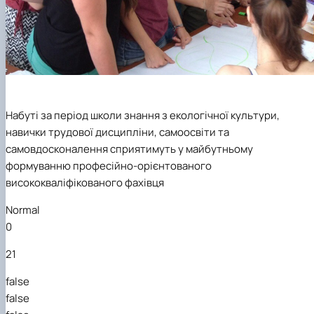
Набуті за період школи знання з екологічної культури,
навички трудової дисципліни, самоосвіти та
самовдосконалення сприятимуть у майбутньому
формуванню професійно-орієнтованого
висококваліфікованого фахівця
Normal
0
21
false
false