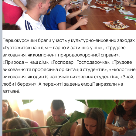
Першокурсники брали участь у культурно-виховних заходах
«Гуртожиток наш дім — гарно й затишно у нім», «Трудове
виховання, як компонент природоохоронної справи»,
«Природа — наш дім», «Господар і Господарочка», «Трудове
виховання та професійна орієнтація студентів», «Екологічне
виховання, як один із напрямів виховання студентів», «Знай,
люби і бережи». А пережиті за день емоції виражали на
ватмані.