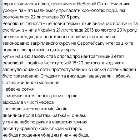
екрані з’явилося відео, присвячене Небесній Сотні. Учасники
(MOOCs)
SEB-2025
Learning
Farm named after O.V. Muzychenko
Science
Architecture and Design
Faculty of Design and Engineering
International Students Office
уроку – пам’яті мали змогу пригадати хронологію подій, які
University Research Services Catalogue
Faculty of Economics
Educational and Research Farm «Vorzel»
Research Institute of Forestry and Ornamenta
Berezhany Agrotechnical Institute
розпочалися 22 листопада 2013 року.
Horticulture
Faculty of Food Science, Nutrition and Qualit
Berezhany Professional College
Революція гідності – це новий термін, який визначає політичні та
Management
Research Institute of Technology and Quality
Bobrovytsia Professional College named after 
суспільні зміни в Україні з 21 листопада 2013 до лютого 2014 року,
Animal Products
Mainova
Faculty of Humanities and Pedagogy
викликані відходом політичного керівництва країни від
Faculty of Information Technologies
Research and Design Institute of
Boyarka College of Ecology and Natural
законодавчо закріпленого курсу на Європейську інтеграцію та
Standardisation and Technologies of Eco-Safe a
Resources
Faculty of Land Management
подальшою протидією цьому курсу.
Organic Products
Faculty of Law
Crimean Agro-Industrial College
Кульмінацією заходу став спогад про найтрагічніший етап
Faculty of Veterinary Medicine
Ukrainian Laboratory of Quality and Safety of
Crimean Technical College of Land Reclamati
революції – події на Інститутській 18-20 лютого, в ході яких
Agricultural Products
and Agricultural Mechanisation
Mechanical and Technological Faculty
загинуло близько сотні протестувальників і кілька сотень людей
Faculty of Plant Protection, Biotechnology an
Ukrainian Research Institute of Agricultural
Irpin Professional College
було травмовано. Студенти та викладачі вшанували Небесну
Ecology
Radiology
Mukachevo Professional College
Сотню хвилиною мовчання.
Nemishaieve Professional College
Небесна сотня
Nizhyn Agrotechnical Institute
…і мовчки сотня непокорених героїв
Nizhyn Professional College
відходила у чисті небеса,
Prybrezhne Agrarian College
і погляди знесилених мільйонів
Rivne Professional College
дивились вслід братам, батькам, синам;
Zalishchyky Professional College named after
у темне небо по руках в відкритих трунах
Ye. Khraplivyi
до світу кращого крізь сльози матерів,
не буде прощення убивцям й нам не буде,