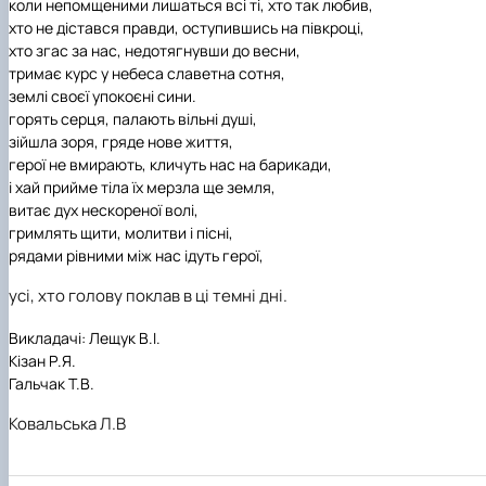
коли непомщеними лишаться всі ті, хто так любив,
хто не дістався правди, оступившись на півкроці,
хто згас за нас, недотягнувши до весни,
тримає курс у небеса славетна сотня,
землі своєї упокоєні сини.
горять серця, палають вільні душі,
зійшла зоря, гряде нове життя,
герої не вмирають, кличуть нас на барикади,
і хай прийме тіла їх мерзла ще земля,
витає дух нескореної волі,
гримлять щити, молитви і пісні,
рядами рівними між нас ідуть герої,
усі, хто голову поклав в ці темні дні.
Викладачі: Лещук В.І.
Кізан Р.Я.
Гальчак Т.В.
Ковальська Л.В