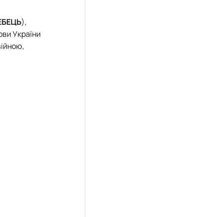
ЕБЕЦЬ
),
ови України
війною,