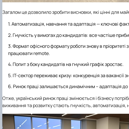
Загалом це дозволило зробити висновки, які цінні для май
Автоматизація, навчання та адаптація — ключові факт
Гнучкість у вимогах до кандидатів: все частіше приб
Формат офісного формату роботи знову в пріоритеті 
працювати remote.
Попит з боку кандидатів на гнучкий графік зростає.
IT-сектор переживає кризу: конкуренція за вакансії 
Ринок праці залишається динамічним – адаптація до 
Отже, український ринок праці змінюється і бізнесу потр
виживання та розвитку стають гнучкість, автоматизація, н