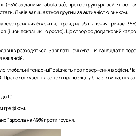
ь (+5% за даними rabota.ua), проте структура зайнятості з
остати. Львів залишається другим за активністю ринком.
зареєстрованих біженців, і тренд на збільшення триває. 35
ся (і цей показник не росте). Це створює додатковий кадр
тодавців розходяться. Зарплатні очікування кандидатів пе
 вакансій.
е глобальні тенденції свідчать про повернення в офіси. Ч
. Проте конкуренція за такі пропозиції у 5 разів вища, ніж з
 до 10.
м графіком.
кансії зросла на 49% проти грудня.