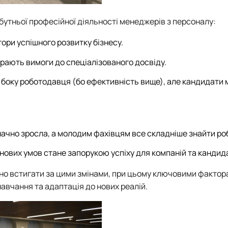
бутньої професійної діяльності менеджерів з персоналу:
ори успішного розвитку бізнесу.
ирають вимоги до спеціалізованого досвіду.
з боку роботодавця (бо ефективність вище), але кандидати
значно зросла, а молодим фахівцям все складніше знайти ро
нових умов стане запорукою успіху для компаній та кандида
ібно встигати за цими змінами, при цьому ключовими факто
авчання та адаптація до нових реалій.