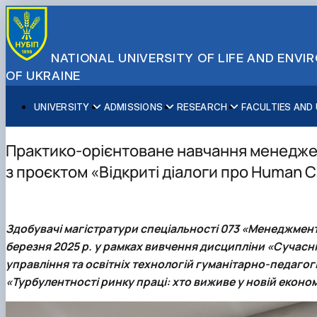
NATIONAL UNIVERSITY OF LIFE AND ENV
OF UKRAINE
UNIVERSITY
ADMISSIONS
RESEARCH
FACULTIES AND
About NUBiP
Academic Programs
Research Excellence
Educational and Research Institutes
Partnerships
Faculties and Units
Leadership & Governance
Cultural Diversity
Research Infrastructure
Faculties
International Projects
University Offices
Практико-орієнтоване навчання менедже
Campus & Facilities
International Student Support
Projects
Educational & Research Farms
Erasmus+ Mobility
Press Service
з проєктом «Відкриті діалоги про Human C
Distinguished Community
About Ukraine and Kyiv
Publications & Journals
Research Institutes
International Relations Office
Commitments
Student Life
Legal Framework
Regional Colleges and Institutes
International Projects Office
Patent & Licensing
International Students Office
Здобувачі магістратури спеціальності 073 «Менеджмен
Science for Business
березня 2025 р. у рамках вивчення дисципліни «Сучасн
управління та освітніх технологій гуманітарно-педаго
«Турбулентності ринку праці: хто виживе у новій економ