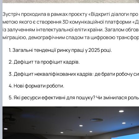
Зустріч проходила в рамках проєкту «Відкриті діалоги про
метою якого є створення 3D комунікаційної платформи «Д
із залученням інтелектуальної еліти країни. Загалом обго
міграцією, демографічним спадом та цифровою трансформ
Загальні тенденції ринку праці у 2025 році.
Дефіцит та профіцит кадрів.
Дефіцит некваліфікованих кадрів: де брати робочу с
Нові формати роботи.
Які ресурси ефективні для пошуку? Чи змінилася рол