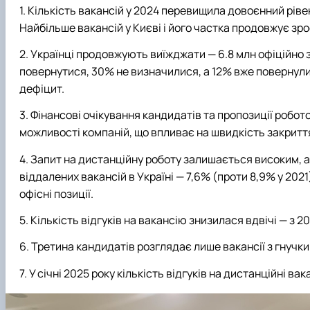
Кількість вакансій у 2024 перевищила довоєнний рівен
Найбільше вакансій у Києві і його частка продовжує зр
Українці продовжують виїжджати — 6.8 млн офіційно 
повернутися, 30% не визначилися, а 12% вже повернули
дефіцит.
Фінансові очікування кандидатів та пропозиції робо
можливості компаній, що впливає на швидкість закриття
Запит на дистанційну роботу залишається високим, ал
віддалених вакансій в Україні — 7,6% (проти 8,9% у 2021)
офісні позиції.
Кількість відгуків на вакансію знизилася вдвічі — з 20
Третина кандидатів розглядає лише вакансії з гнучки
У січні 2025 року кількість відгуків на дистанційні ва