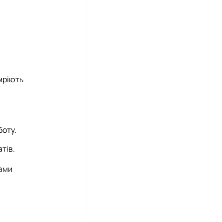
 мріють
боту.
тів.
рами