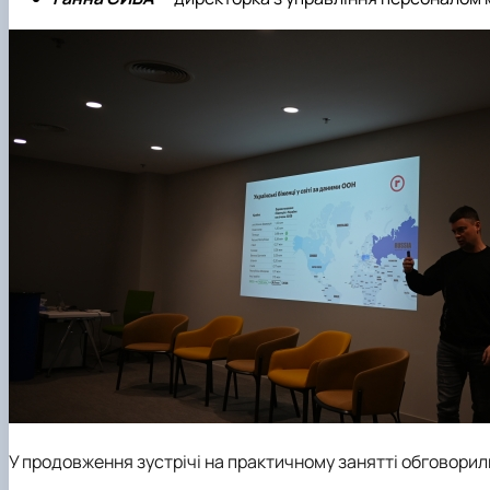
У продовження зустрічі на практичному занятті обговорили