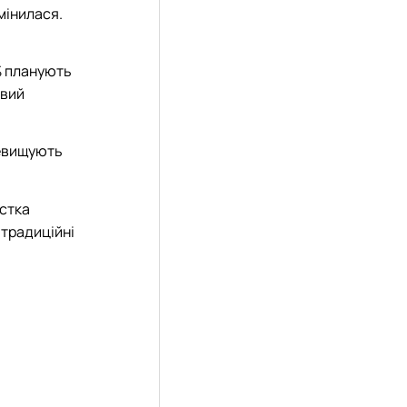
мінилася.
% планують
овий
ревищують
астка
а традиційні