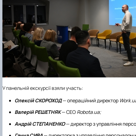
У панельній екскурсії взяли участь:
Олексій
СКОРОХОД
— операційний директор
Work.u
Валерій
РЕШЕТНЯК
— СЕО
Robota.ua;
Андрій
СТЕПАНЕНКО
— директор з управління перс
Ганна СИВА
— директорка з управління персоналом