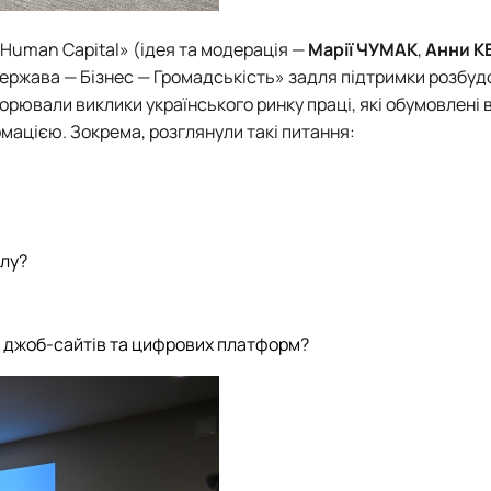
 Human Capital» (ідея та модерація —
Марії ЧУМАК
,
Анни К
ержава — Бізнес — Громадськість» задля підтримки розбуд
ворювали виклики українського ринку праці, які обумовлені 
ацією. Зокрема, розглянули такі питання:
илу?
ь джоб-сайтів та цифрових платформ?