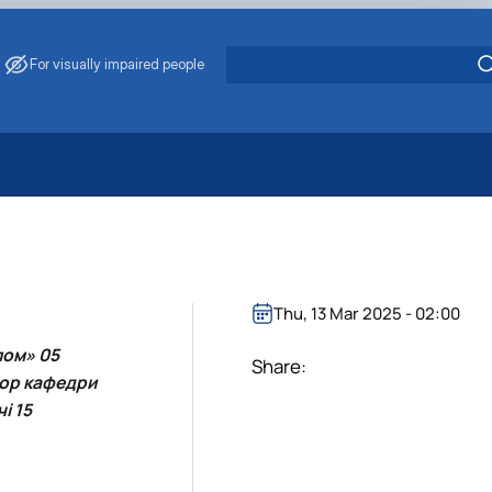
For visually impaired people
 Energy Saving
ark Management
. Muzychenko
es of Eco-Safe and Organic Products
Thu, 13 Mar 2025 - 02:00
s
лом» 05
echanisation
Share:
сор кафедри
і 15