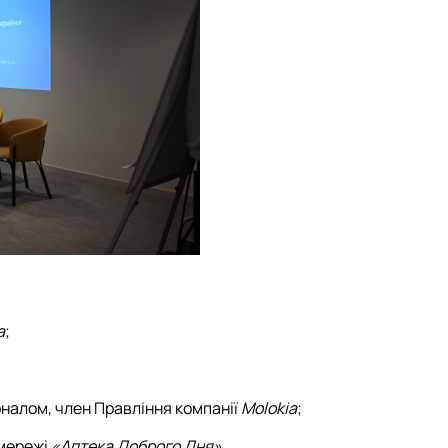
a
;
оналом, член Правління компанії
Molokia
;
 мережі
«Аптека Доброго Дня»
.