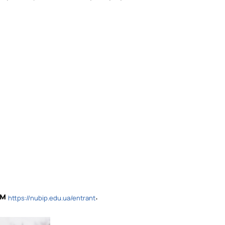
ям
.
https://nubip.edu.ua/entrant