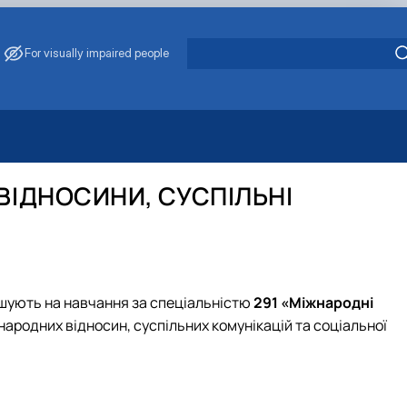
For visually impaired people
 Energy Saving
ark Management
ВІДНОСИНИ, СУСПІЛЬНІ
. Muzychenko
es of Eco-Safe and Organic Products
s
echanisation
шують на навчання за спеціальністю
291 «Міжнародні
народних відносин, суспільних комунікацій та соціальної