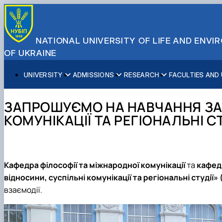
NATIONAL UNIVERSITY OF LIFE AND ENV
OF UKRAINE
UNIVERSITY
ADMISSIONS
RESEARCH
FACULTIES AND
About NUBiP
Academic Programs
Research Excellence
Educational and Research Institutes
Partnerships
Faculties and Units
Leadership & Governance
Cultural Diversity
Research Infrastructure
Faculties
International Projects
University Offices
ЗАПРОШУЄМО НА НАВЧАННЯ ЗА 
Campus & Facilities
International Student Support
Projects
Educational & Research Farms
Erasmus+ Mobility
Press Service
КОМУНІКАЦІЇ ТА РЕГІОНАЛЬНІ СТ
Distinguished Community
About Ukraine and Kyiv
Publications & Journals
Research Institutes
International Relations Office
Commitments
Student Life
Legal Framework
Regional Colleges and Institutes
International Projects Office
Patent & Licensing
International Students Office
Science for Business
Кафедра філософії та міжнародної комунікації
та
кафед
відносини, суспільні комунікації та регіональні студії»
взаємодії.