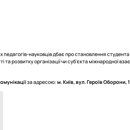
их педагогів-науковців дбає про становлення студента
і та розвитку організації чи суб’єкта міжнародної вза
комунікації
за адресою:
м. Київ, вул. Героїв Оборони, 