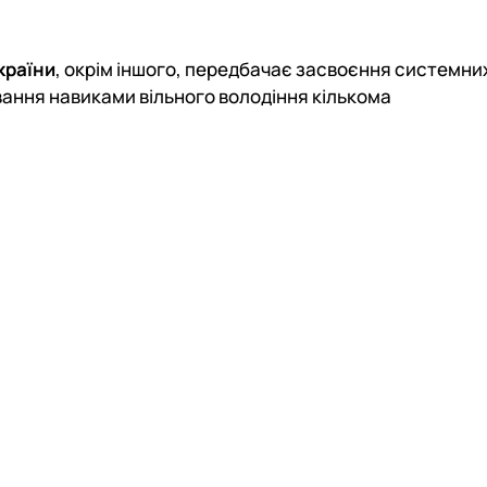
країни
, окрім іншого, передбачає засвоєння системни
вання навиками вільного володіння кількома