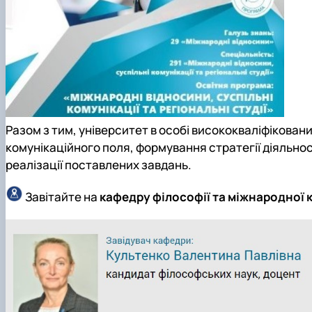
Разом з тим, університет в особі висококваліфікован
комунікаційного поля, формування стратегії діяльност
реалізації поставлених завдань.
Завітайте на
кафедру філософії та міжнародної 