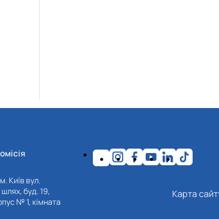
омісія
м. Київ вул.
шлях, буд. 19,
Карта сайт
пус № 1, кімната