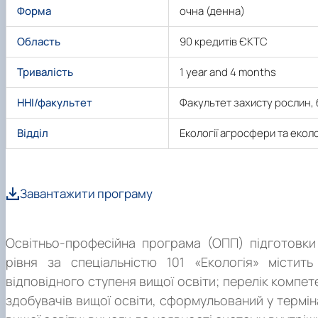
Форма
очна (денна)
Область
90 кредитів ЄКТС
Тривалість
1 year and 4 months
ННІ/факультет
Факультет захисту рослин, б
Відділ
Екології агросфери та еко
Про програму
Завантажити програму
Освітньо-професійна програма (ОПП) підготовки 
рівня за спеціальністю 101 «Екологія» містит
відповідного ступеня вищої освіти; перелік компе
здобувачів вищої освіти, сформульований у термін