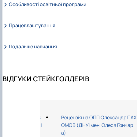
Особливості освітньої програми
Працевлаштування
Подальше навчання
ВІДГУКИ СТЕЙКГОЛДЕРІВ
ОПП Тетяна ШУПОВ
Рецензія на ОПП Олександр ПАХ
 ЖИГАЛЕНКО (ДУ «І
ОМОВ (ДНУ імені Олеся Гончар
и»)
а)