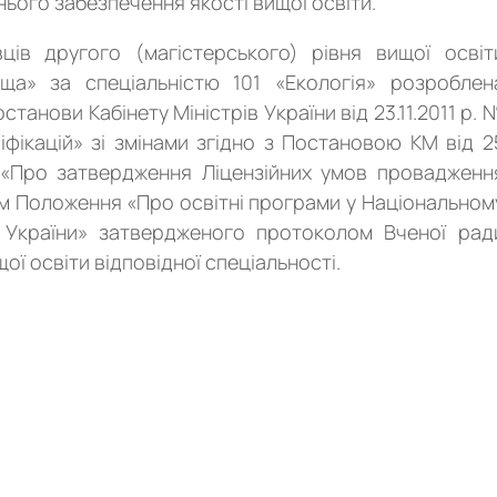
нього забезпечення якості вищої освіти.
ців другого (магістерського) рівня вищої освіт
ща» за спеціальністю 101 «Екологія» розроблен
танови Кабінету Міністрів України від 23.11.2011 р. 
фікацій» зі змінами згідно з Постановою КМ від 2
7 «Про затвердження Ліцензійних умов провадженн
ням Положення «Про освітні програми у Національном
я України» затвердженого протоколом Вченої рад
ої освіти відповідної спеціальності.