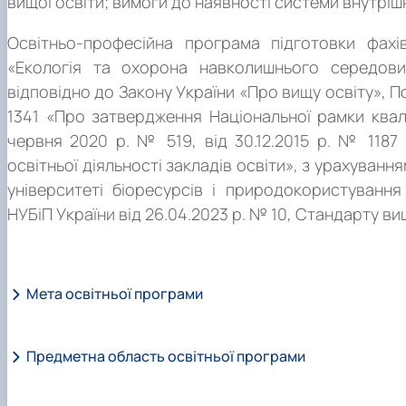
вищої освіти; вимоги до наявності системи внутріш
Освітньо-професійна програма підготовки фахів
«Екологія та охорона навколишнього середови
відповідно до Закону України «Про вищу освіту», Пос
1341 «Про затвердження Національної рамки квалі
червня 2020 р. № 519, від 30.12.2015 р. № 118
освітньої діяльності закладів освіти», з урахуван
університеті біоресурсів і природокористуванн
НУБіП України від 26.04.2023 р. № 10, Стандарту вищ
Мета освітньої програми
Предметна область освітньої програми