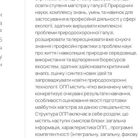
освіти ступеня магістра у галузі Е Природничі
науки, комплексу знань, умінь та навичок для
и
застосування в професійній діяльності у сфері
а
екології, здатних вирішувати комплексні
№
проблеми природоохоронної галузі,
5
розширювати та переоцінювати вже існуючі
знання і професійні практики з проблем наук
я
про життя і навколишнє природне середовище,
у
використання та відтворення біоресурсів
и
екосистем, здатних здійснювати критичний
аналіз, оцінку і синтез нових ідей та
запроваджувати новітні природоохоронні
технології. ОПП містить чітко визначену мету,
конкретизує очікувані результати навчання,
особливості оцінювання якості підготовки
майбутніх магістрів за даною спеціальністю.
Структура ОПП включає в себе розділи, що
містять наступні смислові блоки: загальна
інформація, характеристика ОПП, , програмні
компетентності (інтегральну, загальну, фахову