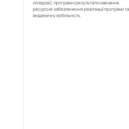
складові), програмні результати навчання,
ресурсне забезпечення реалізації програми т
академічну мобільність.
 на ОПП Володимир ТРИ
Рецензія на ОПП Владислав
итут ядерних дослідже
АЙ (ТОВ "Нуфарм Україна")
країни)