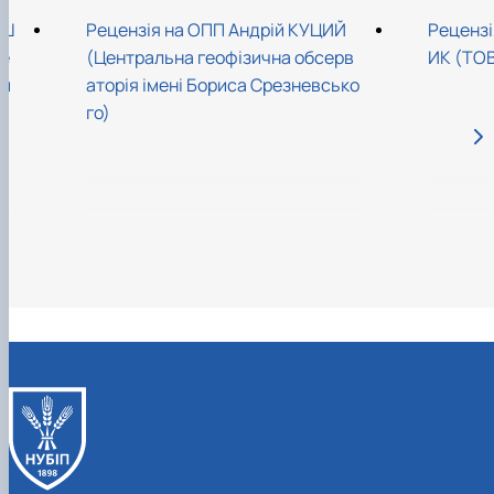
АШ
Рецензія на ОПП Андрій КУЦИЙ
Рецензі
ме
(Центральна геофізична обсерв
ИК (ТОВ
ни
аторія імені Бориса Срезневсько
а)
го)