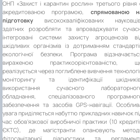
інших споріднених галузях наукових знань: - навчання на
ОНП «Захист і карантин рослин» третього рівня 
та створення нових цілісних знань та/або професійно
8-ому рівні НРК України у споріднених галузях наукових
акредитованою програмою,
спрямованою н
практики, здійснювати науково-педагогічну діяльність
знань; освітні програми, дослідницькі гранти та стипендії
підготовку
висококваліфікованих науковців
розв’язувати складні завдання та проблеми ч
Посади згідно класифікатора професій України:
Для здобуття третього освітньо-наукового ступен
(у тому числі і закордоном), що містять додаткові освітні
впроваджувати інновації у сфері захисту і карантин
здатних розробляти та впроваджувати сучасн
доктора філософії спеціальності 202 Захист і каранти
компоненти; - підготовка на постдокторському рівні
Асистент (2310.2), доцент (2310.1), професор (2310.1)
рослин. Теоретичний зміст предметної області: будова 
інтегровані системи захисту агроценозів ві
рослин можуть вступати особи, що здобули освітні
закордонних програм у споріднених з біологією галузях
директор (керівник) малого промислового підприємств
функції органів та систем шкідливих організмів
шкідливих організмів із дотриманням стандарті
ступінь магістра. Наукова складова освітньо-науково
наукових знань та народного господарстваю
(фірми) (1312), директор (начальник) організаці
особливості біології, екології, прогнозу поширенн
екологічної безпеки. Програма відзначаєтьс
програми
передбачає проведення
власного науковог
(дослідної, конструкторської, проектної) (1210.1), директ
фітофагів, фітопатогенів, бур’янів, а також знання заход
вираженою практикоорієнтованістю, щ
дослідження та оформлення його результатів у вигляд
(начальник) професійного навчально-виховного заклад
їх контролю в агробіоценозах, садово-паркови
реалізується через поглиблене вивчення технологі
дисертації відповідно до законодавства.
(професійно-технічного училища, професійного училища 
насадженнях, лісах, квітникарстві.
моніторингу та ідентифікації шкідників
т. ін.) (1210.1), директор (начальник, інший керівник
використання сучасного лабораторног
підприємства (1210.1), директор (ректор, начальник
обладнання, спеціалізованого програмног
вищого навчального закладу (технікуму, коледжу
забезпечення та засобів GPS-навігації. Особлив
інституту, академії, університету і т. ін.) (1210.1), директ
увага приділяється набуттю прикладних навичок пі
курсів підвищення кваліфікації (1210.1), директор науков
час обов’язкової виробничої практики (10 кредиті
дослідного інституту (1210.1), директор центру підвищен
кваліфікації (1229.4), завідувач (начальник) відділ
ЄКТС), де магістранти опановують метод
(науково-дослідного, конструкторського, проектного т
фітосанітарної діагностики та регламент