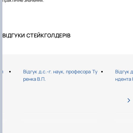
практичне значення.
коледжі, діагностичні лабораторії.
ВІДГУКИ СТЕЙКГОЛДЕРІВ
Кл
Відгук д.с.-г. наук, професора Ту
Відгук д
ренка В.П.
ндента 