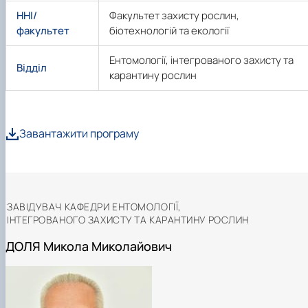
Іноземні мови
Їдальні та буфети
Центр вивчення мов
Психологічна підтримка
Біоетична комісія
Рада молодих вчених
Методичні рекомендації, пам'ятки
ЦКНО «Агропромисловий комплекс, лісове і
Доступ до публічної інформації
Наглядова рада
Історія університету
ННІ/
Факультет захисту рослин,
Працевлаштування
Студентські квитки
Інклюзивне середовище
Наукові видання
садово-паркове господарство, ветеринарна
Наукові школи
Форми документів
Державні закупівлі
Рада роботодавців
Видатні випускники та працівники
факультет
біотехнологій та екології
Наука для бізнесу
медицина»
Стартап школа НУБіП України
Патентно-ліцензійна діяльність
Досліднику та автору
Офіційна символіка
Благодійний фонд «Голосіївська ініціатива
Звіт ректора
Обладнання НУБіП України
Звіт про проведення НТЗ
Каталог наукових послуг
Антикорупційні заходи
2020»
Пам'яті захисників України
Ентомології, інтегрованого захисту та
Відділ
Наукові журнали НУБіП України
«SEB-2024»
Гендерна радниця
Почесні доктори і професори НУБіП України
Уповноважена особа з питань запобігання 
карантину рослин
Наукові журнали НУБіП України (English)
«SEB-2025»
Контактна інформація
виявлення корупції
Пресслужба
Пам'ятка про проведення науково-технічни
Університетський кур'єр
Положення про антикорупційного
заходів
уповноваженого НУБіП України
Вибори ректора
Порядок планування та організації
Програма розвитку університету «Голосіївсь
Національні нормативно-правові акти
Про програму
Завантажити програму
проведення НТЗ
ініціатива – 2025»
Нормативно-правові акти НУБіП України
Результати науково-технічних заходів
Інформаційні ресурси НАЗК
Монографії
Методичні роз’яснення НАЗК
Антикорупційні заходи
ЗАВІДУВАЧ КАФЕДРИ ЕНТОМОЛОГІЇ,
ІНТЕГРОВАНОГО ЗАХИСТУ ТА КАРАНТИНУ РОСЛИН
ДОЛЯ Микола Миколайович