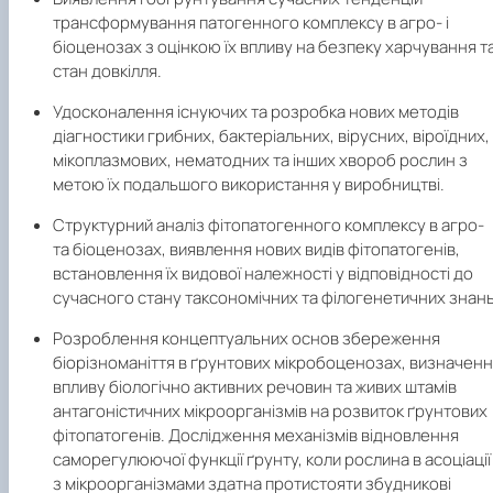
трансформування патогенного комплексу в агро- і
біоценозах з оцінкою їх впливу на безпеку харчування т
стан довкілля.
Удосконалення існуючих та розробка нових методів
діагностики грибних, бактеріальних, вірусних, віроїдних,
мікоплазмових, нематодних та інших хвороб рослин з
метою їх подальшого використання у виробництві.
Структурний аналіз фітопатогенного комплексу в агро-
та біоценозах, виявлення нових видів фітопатогенів,
встановлення їх видової належності у відповідності до
сучасного стану таксономічних та філогенетичних знань
Розроблення концептуальних основ збереження
біорізноманіття в ґрунтових мікробоценозах, визначен
впливу біологічно активних речовин та живих штамів
антагоністичних мікроорганізмів на розвиток ґрунтових
фітопатогенів. Дослідження механізмів відновлення
саморегулюючої функції ґрунту, коли рослина в асоціації
з мікроорганізмами здатна протистояти збудникові