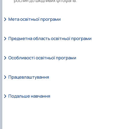
рослин до шкідливих фітофагів.
Мета освітньої програми
Предметна область освітньої програми
Підготовка висококваліфікованих науковців і науково
педагогічних кадрів
у галузі захисту і карантину росл
шляхом здійснення наукових досліджень і отриманн
Особливості освітньої програми
Об’єкт вивчення та діяльності:
Моніторинг шкідників
нових та/або практично спрямованих результатів, а тако
хвороб і бур’янів у ценозах із з’ясуванням механізмів т
підготовки та захисту кваліфікаційної наукової праці.
закономірностей впливу абіотичних, біотичних
Працевлаштування
Унікальність програми полягає в
підготовц
антропогенних та інших чинників.
висококваліфікованих фахівців, здатних розробляти 
практично застосовувати сучасні інтегровані систем
Подальше навчання
захисту рослин з врахуванням зонального поширенн
Цілі навчання:
набуття здатності здійснюват
шкідливих організмів, фітосанітарного стану агроценозів
фундаментальні та/або прикладні дослідження з мето
необхідності збереження корисного біорізноманіття т
Навчання для розвитку та самовдосконалення у
продукування нових знань в галузі захисту і карантин
запобігання накопиченню залишків пестицидів в рослинні
науковій та професійній сферах діяльності,
а також
рослин, що передбачає глибоке переосмислення наявни
продукції і навколишньому середовищі.