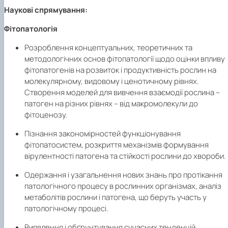
Наукові спрямування:
Фітопатологія
Розроблення концептуальних, теоретичних та
методологічних основ фітопатології щодо оцінки впливу
фітопатогенів на розвиток і продуктивність рослин на
молекулярному, видовому і ценотичному рівнях.
Створення моделей для вивчення взаємодії рослина –
патоген на різних рівнях – від макромолекули до
фітоценозу.
Пізнання закономірностей функціонування
фітопатосистем, розкриття механізмів формування
вірулентності патогена та стійкості рослини до хвороби.
Одержання і узагальнення нових знань про протікання
патологічного процесу в рослинних організмах, аналіз
метаболітів рослини і патогена, що беруть участь у
патологічному процесі.
Виявлення і обґрунтування сучасних тенденцій