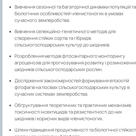
Вивчення сезонної та багаторічної динаміки популяцій та
біологічних особливостей членистоногих в умовах
сучасного землеробства.
Вивчення селекційно-генетичного методів для
створення стійких сортів та гібридів
сільськогосподарських культур до шкідників.
Розроблення методів фітосанітарного моніторингу
агроценозів для прогнозування розвитку і розмноженн
шкідників сільськогосподарських рослин.
Дослідження закономірностей формування епізоотій
фітофагів на посівах сільськогосподарських культур в
сучасних системах землеробства.
Обґрунтування теоретичних та практичних механізмів
токсичності інсектицидів та резистентності до них
шкідників і корисних видів членистоногих.
Шляхи підвищення продуктивності та біологічної стійкост