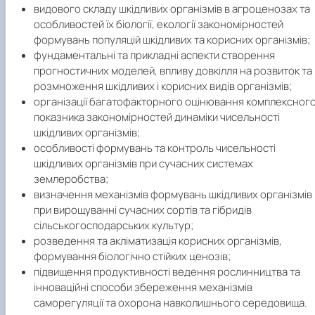
видового складу шкідливих організмів в агроценозах та
особливостей їх біології, екології закономірностей
формувань популяцій шкідливих та корисних організмів;
фундаментальні та прикладні аспекти створення
прогностичних моделей, впливу довкілля на розвиток та
розмноження шкідливих і корисних видів організмів;
організації багатофакторного оцінювання комплексног
показника закономірностей динаміки чисельності
шкідливих організмів;
особливості формувань та контроль чисельності
шкідливих організмів при сучасних системах
землеробства;
визначення механізмів формувань шкідливих організмів
при вирощуванні сучасних сортів та гібридів
сільськогосподарських культур;
розведення та акліматизація корисних організмів,
формування біологічно стійких ценозів;
підвищення продуктивності ведення рослинництва та
інноваційні способи збереження механізмів
саморегуляції та охорона навколишнього середовища.