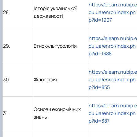
https://elearn.nubip.e
Історія української
28.
du.ua/enrol/index.ph
державності
p?id=1907
https://elearn.nubip.e
29.
Етнокультурологія
du.ua/enrol/index.ph
p?id=1388
https://elearn.nubip.e
30.
Філософія
du.ua/enrol/index.ph
p?id=855
https://elearn.nubip.e
Основи економічних
31.
du.ua/enrol/index.ph
знань
p?id=387