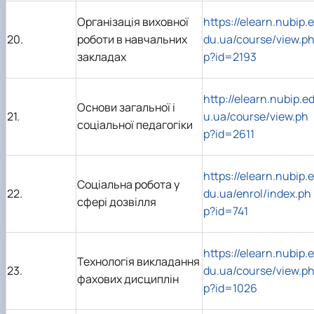
Організація виховної
https://elearn.nubip.e
20.
роботи в навчальних
du.ua/course/view.p
закладах
p?id=2193
http://elearn.nubip.e
Основи загальної і
21.
u.ua/course/view.ph
соціальної педагогіки
p?id=2611
https://elearn.nubip.e
Соціальна робота у
22.
du.ua/enrol/index.ph
сфері дозвілля
p?id=741
https://elearn.nubip.e
Технологія викладання
23.
du.ua/course/view.p
фахових дисциплін
p?id=1026