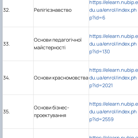
https://elearn.nubip.e
32.
Релігієзнавство
du.ua/enrol/index.ph
p?id=6
https://elearn.nubip.e
Основи педагогічної
33.
du.ua/enrol/index.ph
майстерності
p?id=130
https://elearn.nubip.e
34.
Основи красномовства
du.ua/enrol/index.ph
p?id=2021
https://elearn.nubip.e
Основи бізнес-
35.
du.ua/enrol/index.ph
проектування
p?id=2559
https://elearn.nubip.e