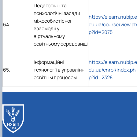
Педагогічні та
психологічні засади
https://elearn.nubip.e
міжособистісної
64.
du.ua/course/view.p
взаємодії у
p?id=2075
віртуальному
освітньому середовищі
Інформаційні
https://elearn.nubip.e
65.
технології в управлінні
du.ua/enrol/index.ph
освітнім процесом
p?id=2328