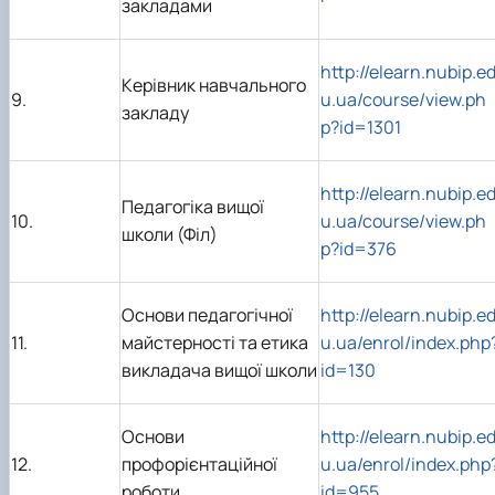
закладами
http://elearn.nubip.e
Керівник навчального
9.
u.ua/course/view.ph
закладу
p?id=1301
http://elearn.nubip.e
Педагогіка вищої
10.
u.ua/course/view.ph
школи (Філ)
p?id=376
Основи педагогічної
http://elearn.nubip.e
11.
майстерності та етика
u.ua/enrol/index.php
викладача вищої школи
id=130
Основи
http://elearn.nubip.e
12.
профорієнтаційної
u.ua/enrol/index.php
роботи
id=955