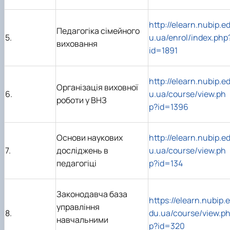
http://elearn.nubip.e
Педагогіка сімейного
5.
u.ua/enrol/index.php
виховання
id=1891
http://elearn.nubip.e
Організація виховної
6.
u.ua/course/view.ph
роботи у ВНЗ
p?id=1396
Основи наукових
http://elearn.nubip.e
7.
досліджень в
u.ua/course/view.ph
педагогіці
p?id=134
Законодавча база
https://elearn.nubip.e
управління
8.
du.ua/course/view.p
навчальними
p?id=320