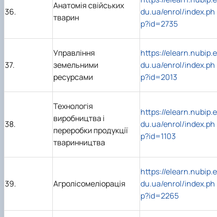
Анатомія свійських
36.
du.ua/enrol/index.ph
тварин
p?id=2735
Управління
https://elearn.nubip.e
37.
земельними
du.ua/enrol/index.ph
ресурсами
p?id=2013
Технологія
https://elearn.nubip.e
виробництва і
38.
du.ua/enrol/index.ph
переробки продукції
p?id=1103
тваринництва
https://elearn.nubip.e
39.
Агролісомеліорація
du.ua/enrol/index.ph
p?id=2265