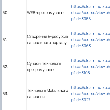
https://elearn.nubip.e
60.
WEB-програмування
du.ua/course/view.p
p?id=3056
https://elearn.nubip.e
Створення E-ресурсів
61.
du.ua/course/view.p
навчального порталу
p?id=3063
https://elearn.nubip.e
Сучасні технології
62.
du.ua/course/view.p
програмування
p?id=3105
https://elearn.nubip.e
Технології Мобільного
63.
du.ua/course/view.p
навчання
p?id=3027