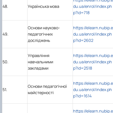
48.
Українська мова
du.ua/enrol/index.ph
p?id=718
Основи науково-
https://elearn.nubip.e
49.
педагогічних
du.ua/enrol/index.ph
досліджень
p?id=2602
Управління
https://elearn.nubip.e
50.
навчальними
du.ua/enrol/index.ph
закладами
p?id=2518
https://elearn.nubip.e
Основи педагогічної
51.
du.ua/enrol/index.ph
майстерності
p?id=1614
https://elearn.nubip.e