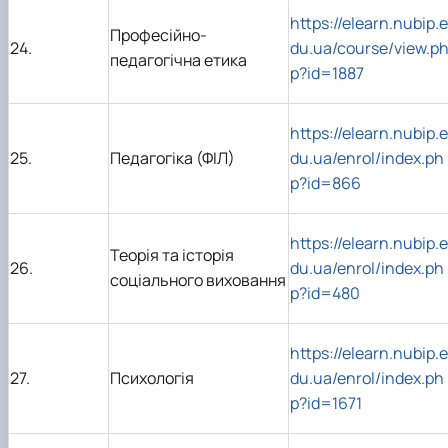
https://elearn.nubip.e
Професійно-
24.
du.ua/course/view.p
педагогічна етика
p?id=1887
https://elearn.nubip.e
25.
Педагогіка (ФІЛ)
du.ua/enrol/index.ph
p?id=866
https://elearn.nubip.e
Теорія та історія
26.
du.ua/enrol/index.ph
соціального виховання
p?id=480
https://elearn.nubip.e
27.
Психологія
du.ua/enrol/index.ph
p?id=1671