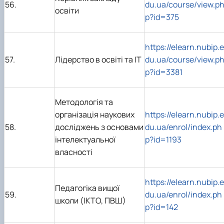
56.
du.ua/course/view.p
освіти
p?id=375
https://elearn.nubip.e
57.
Лідерство в освіті та ІТ
du.ua/course/view.p
p?id=3381
Методологія та
організація наукових
https://elearn.nubip.e
58.
досліджень з основами
du.ua/enrol/index.ph
інтелектуальної
p?id=1193
власності
https://elearn.nubip.e
Педагогіка вищої
59.
du.ua/enrol/index.ph
школи (ІКТО, ПВШ)
p?id=142