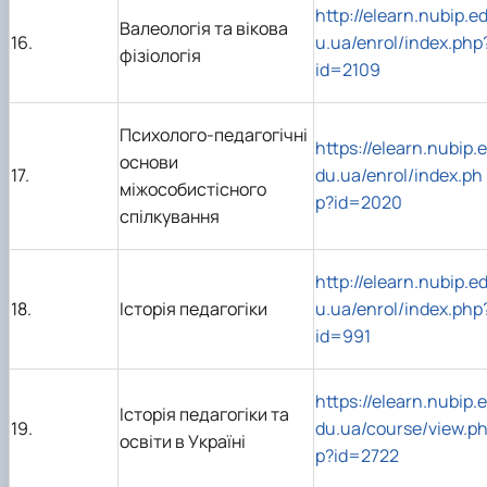
http://elearn.nubip.e
Валеологія та вікова
16.
u.ua/enrol/index.php
фізіологія
id=2109
Психолого-педагогічні
https://elearn.nubip.e
основи
17.
du.ua/enrol/index.ph
міжособистісного
p?id=2020
спілкування
http://elearn.nubip.e
18.
Історія педагогіки
u.ua/enrol/index.php
id=991
https://elearn.nubip.e
Історія педагогіки та
19.
du.ua/course/view.p
освіти в Україні
p?id=2722