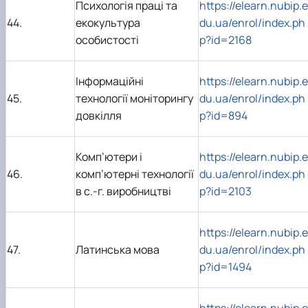
Психологія праці та
https://elearn.nubip.e
44.
екокультура
du.ua/enrol/index.ph
особистості
p?id=2168
Інформаційні
https://elearn.nubip.e
45.
технології моніторингу
du.ua/enrol/index.ph
довкілля
p?id=894
Комп’ютери і
https://elearn.nubip.e
46.
комп’ютерні технології
du.ua/enrol/index.ph
в с.-г. виробництві
p?id=2103
https://elearn.nubip.e
47.
Латинська мова
du.ua/enrol/index.ph
p?id=1494
https://elearn.nubip.e