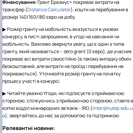
Фінансування:
Грант Еразмус+ покриває витрати на
трансфер (
Distance Calculator
), кошти на перебування в
розмірі 140/160/180 євро на добу.
▶ Розмір гранту на мобільність вказується в умовах
конкурсу, в листі запрошення, в угоді на навчання чи
мобільність. Важливо звернути увагу, що є один з типів
гранту, який називається – zero grant (0 євро), де учасник
покриває всі витрати самостійно (в такому випадку обмін
безкоштовний, але витрати на проїзд і перебування не
покриваються). Уточнюйте розмір гранту на початку
процесу участі в конкурсі.
▶ Читайте уважно Угоди, які підписуєте з приймаючою
стороною, спілкуючись з приймаючою стороною, ставте 
копію відділ міжнародних зв'язків - IRO (
inter@nubip.edu.u
a
), звертайтесь до нас за допомогою та підтримкою.
Релевантні новини: