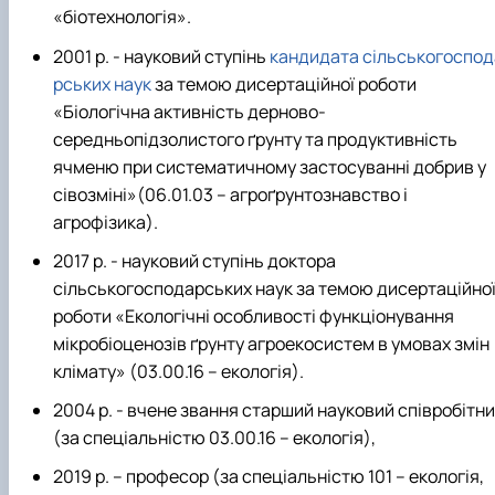
«біотехнологія».
2001 р. - науковий ступінь
кандидата сільськогоспод
рських наук
за темою дисертаційної роботи
«Біологічна активність дерново-
середньопідзолистого ґрунту та продуктивність
ячменю при систематичному застосуванні добрив у
сівозміні»(06.01.03 – агроґрунтознавство і
агрофізика).
2017 р. - науковий ступінь доктора
сільськогосподарських наук за темою дисертаційно
роботи «Екологічні особливості функціонування
мікробіоценозів ґрунту агроекосистем в умовах змін
клімату» (03.00.16 – екологія).
2004 р. - вчене звання старший науковий співробітн
(за спеціальністю 03.00.16 – екологія),
2019 р. – професор (за спеціальністю 101 – екологія,