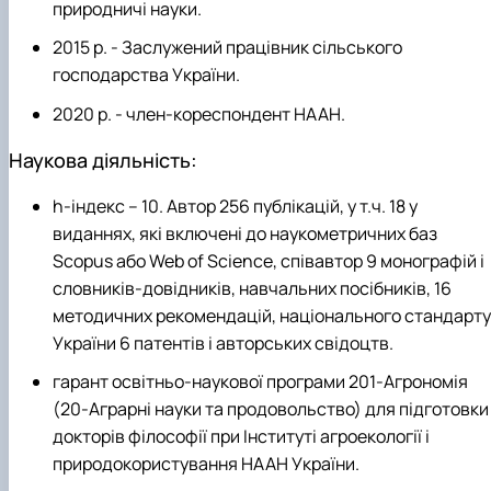
природничі науки.
2015 р. - Заслужений працівник сільського
господарства України.
2020 р. - член-кореспондент НААН.
Наукова діяльність:
h-індекс – 10.
Автор 256 публікацій, у т.ч. 18 у
виданнях, які включені до наукометричних баз
Scopus або Web of Science, співавтор 9 монографій і
словників-довідників, навчальних посібників, 16
методичних рекомендацій, національного стандарту
України 6 патентів і авторських свідоцтв.
гарант освітньо-наукової програми 201-Агрономія
(20-Аграрні науки та продовольство) для підготовки
докторів філософії при Інституті агроекології і
природокористування НААН України.