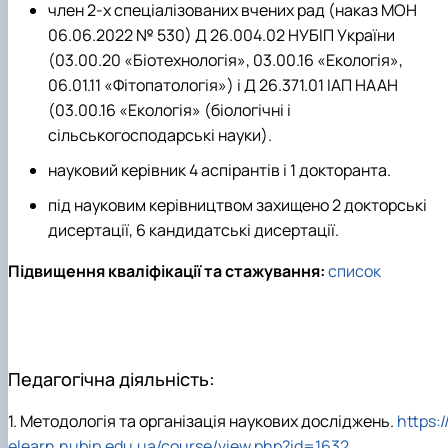
член 2-х спеціалізованих вчених рад (наказ МОН
06.06.2022 № 530) Д 26.004.02 НУБІП України
(03.00.20 «Біотехнологія», 03.00.16 «Екологія»,
06.01.11 «Фітопатологія») і Д 26.371.01 ІАП НААН
(03.00.16 «Екологія» (біологічні і
сільськогосподарські науки).
науковий керівник 4 аспірантів і 1 докторанта.
під науковим керівництвом захищено 2 докторські
дисертації, 6 кандидатські дисертації.
Підвищення кваліфікації та стажування:
список
Педагогічна діяльність:
1.
Методологія та організація наукових досліджень.
https:/
elearn.nubip.edu.ua/course/view.php?id=1632
.