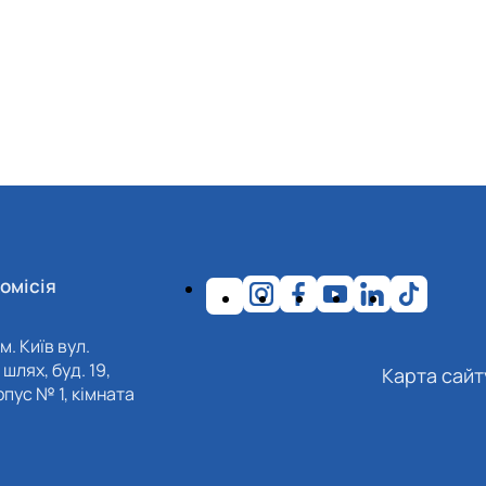
омісія
м. Київ вул.
шлях, буд. 19,
Карта сайт
пус № 1, кімната