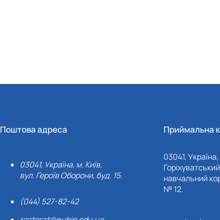
Поштова адреса
Приймальна к
03041, Україна, 
03041, Україна, м. Київ,
Горіхуватський 
вул. Героїв Оборони, буд. 15.
навчальний кор
№ 12.
(044) 527-82-42
rectorat@nubip.edu.ua