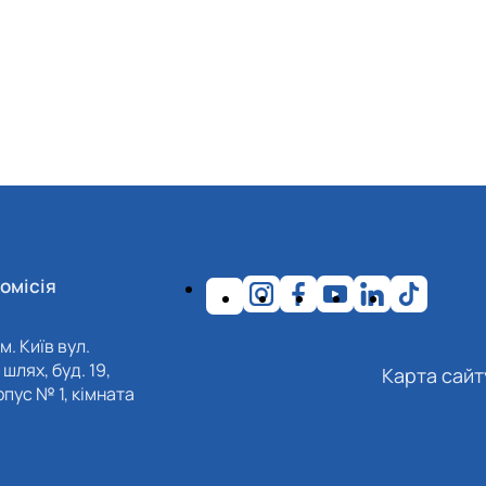
омісія
м. Київ вул.
шлях, буд. 19,
Карта сайт
пус № 1, кімната