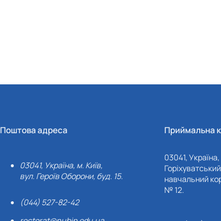
Поштова адреса
Приймальна к
03041, Україна, 
03041, Україна, м. Київ,
Горіхуватський 
вул. Героїв Оборони, буд. 15.
навчальний кор
№ 12.
(044) 527-82-42
rectorat@nubip.edu.ua