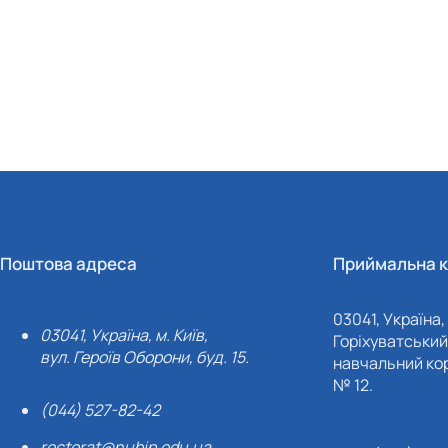
Поштова адреса
Приймальна к
03041, Україна, 
03041, Україна, м. Київ,
Горіхуватський 
вул. Героїв Оборони, буд. 15.
навчальний кор
№ 12.
(044) 527-82-42
rectorat@nubip.edu.ua