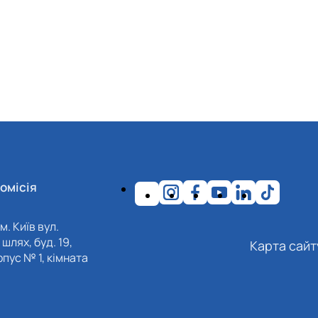
омісія
м. Київ вул.
шлях, буд. 19,
Карта сайт
пус № 1, кімната