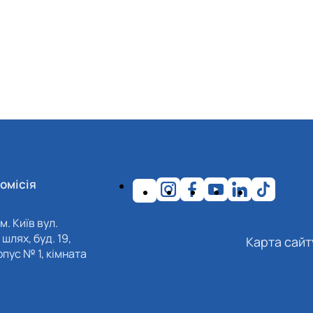
омісія
м. Київ вул.
шлях, буд. 19,
Карта сайт
пус № 1, кімната