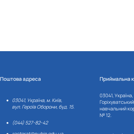
Поштова адреса
Приймальна к
03041, Україна, 
03041, Україна, м. Київ,
Горіхуватський 
вул. Героїв Оборони, буд. 15.
навчальний кор
№ 12.
(044) 527-82-42
rectorat@nubip.edu.ua