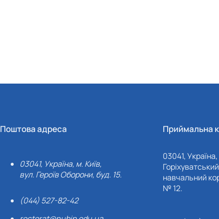
Поштова адреса
Приймальна к
03041, Україна, 
03041, Україна, м. Київ,
Горіхуватський 
вул. Героїв Оборони, буд. 15.
навчальний кор
№ 12.
(044) 527-82-42
rectorat@nubip.edu.ua