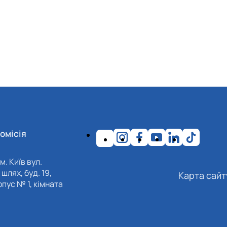
омісія
м. Київ вул.
шлях, буд. 19,
Карта сайт
пус № 1, кімната