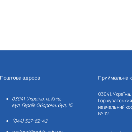
Поштова адреса
Приймальна к
03041, Україна, 
03041, Україна, м. Київ,
Горіхуватський 
вул. Героїв Оборони, буд. 15.
навчальний кор
№ 12.
(044) 527-82-42
rectorat@nubip.edu.ua