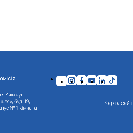
омісія
м. Київ вул.
шлях, буд. 19,
Карта сайт
пус № 1, кімната