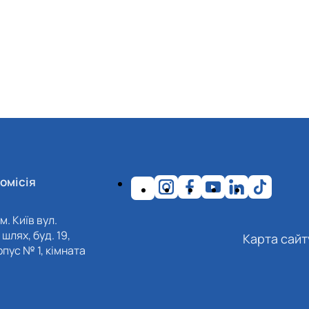
омісія
м. Київ вул.
шлях, буд. 19,
Карта сайт
пус № 1, кімната