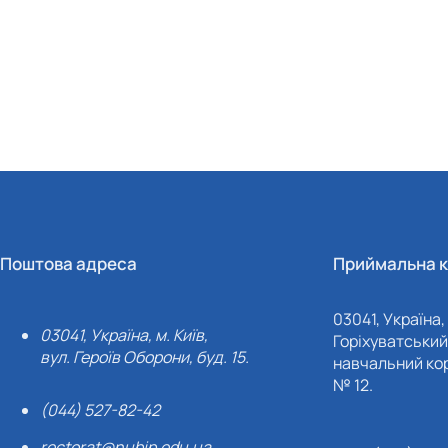
Поштова адреса
Приймальна к
03041, Україна, 
03041, Україна, м. Київ,
Горіхуватський 
вул. Героїв Оборони, буд. 15.
навчальний кор
№ 12.
(044) 527-82-42
rectorat@nubip.edu.ua