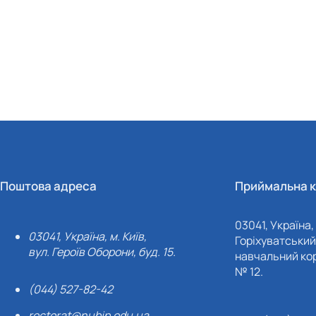
Поштова адреса
Приймальна к
03041, Україна, 
03041, Україна, м. Київ,
Горіхуватський 
вул. Героїв Оборони, буд. 15.
навчальний кор
№ 12.
(044) 527-82-42
rectorat@nubip.edu.ua