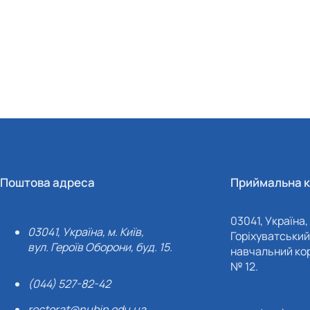
Поштова адреса
Приймальна к
03041, Україна, 
03041, Україна, м. Київ,
Горіхуватський 
вул. Героїв Оборони, буд. 15.
навчальний кор
№ 12.
(044) 527-82-42
rectorat@nubip.edu.ua