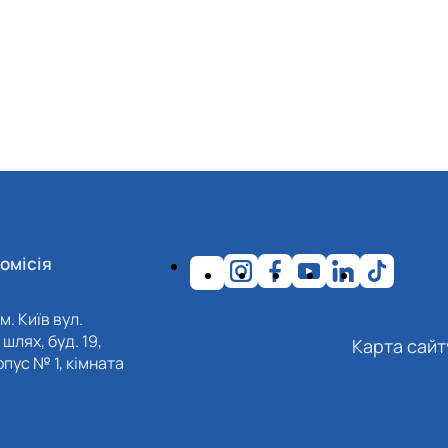
омісія
м. Київ вул.
шлях, буд. 19,
Карта сайт
пус № 1, кімната