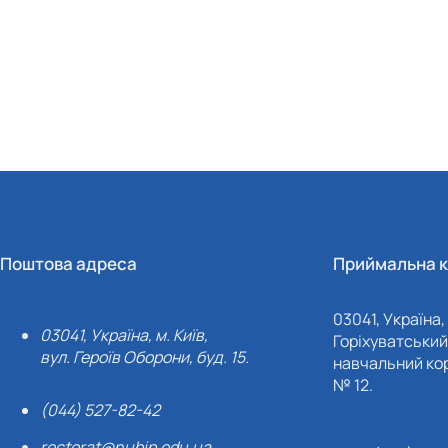
Поштова адреса
Приймальна к
03041, Україна, 
03041, Україна, м. Київ,
Горіхуватський 
вул. Героїв Оборони, буд. 15.
навчальний кор
№ 12.
(044) 527-82-42
rectorat@nubip.edu.ua