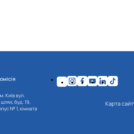
омісія
м. Київ вул.
шлях, буд. 19,
Карта сайт
пус № 1, кімната