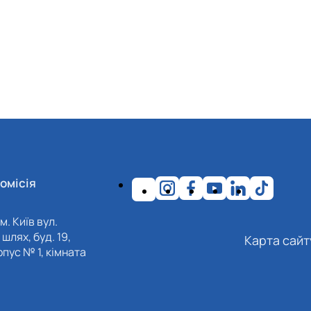
омісія
м. Київ вул.
шлях, буд. 19,
Карта сайт
пус № 1, кімната