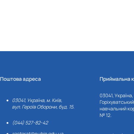
Поштова адреса
Приймальна к
03041, Україна, 
03041, Україна, м. Київ,
Горіхуватський 
вул. Героїв Оборони, буд. 15.
навчальний кор
№ 12.
(044) 527-82-42
rectorat@nubip.edu.ua