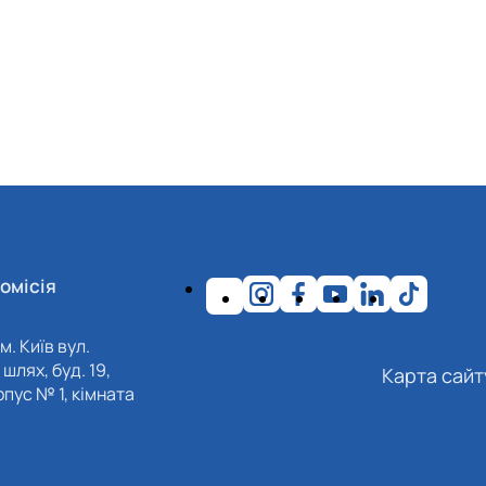
омісія
м. Київ вул.
шлях, буд. 19,
Карта сайт
пус № 1, кімната