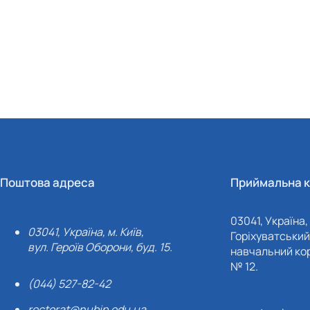
Поштова адреса
Приймальна к
03041, Україна, 
03041, Україна, м. Київ,
Горіхуватський 
вул. Героїв Оборони, буд. 15.
навчальний кор
№ 12.
(044) 527-82-42
rectorat@nubip.edu.ua