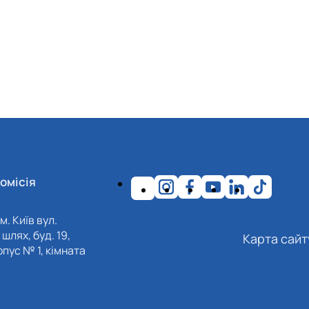
омісія
м. Київ вул.
шлях, буд. 19,
Карта сайт
пус № 1, кімната