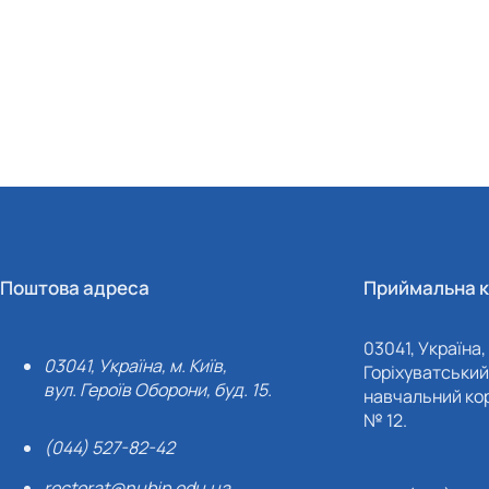
Поштова адреса
Приймальна к
03041, Україна, 
03041, Україна, м. Київ,
Горіхуватський 
вул. Героїв Оборони, буд. 15.
навчальний кор
№ 12.
(044) 527-82-42
rectorat@nubip.edu.ua