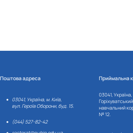
Поштова адреса
Приймальна к
03041, Україна, 
03041, Україна, м. Київ,
Горіхуватський 
вул. Героїв Оборони, буд. 15.
навчальний кор
№ 12.
(044) 527-82-42
rectorat@nubip.edu.ua