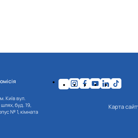
омісія
м. Київ вул.
шлях, буд. 19,
Карта сайт
пус № 1, кімната