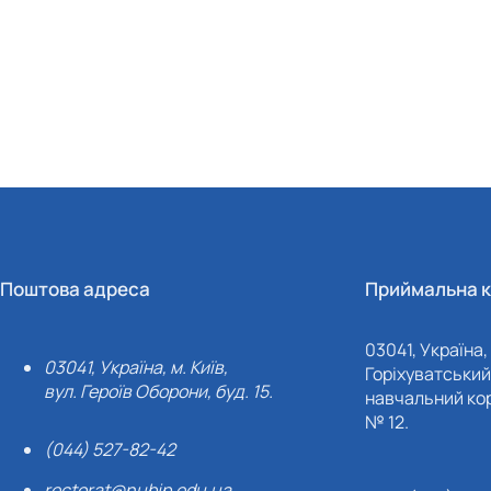
Поштова адреса
Приймальна к
03041, Україна, 
03041, Україна, м. Київ,
Горіхуватський 
вул. Героїв Оборони, буд. 15.
навчальний кор
№ 12.
(044) 527-82-42
rectorat@nubip.edu.ua