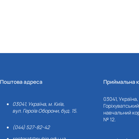
Поштова адреса
Приймальна к
03041, Україна, 
03041, Україна, м. Київ,
Горіхуватський 
вул. Героїв Оборони, буд. 15.
навчальний кор
№ 12.
(044) 527-82-42
rectorat@nubip.edu.ua