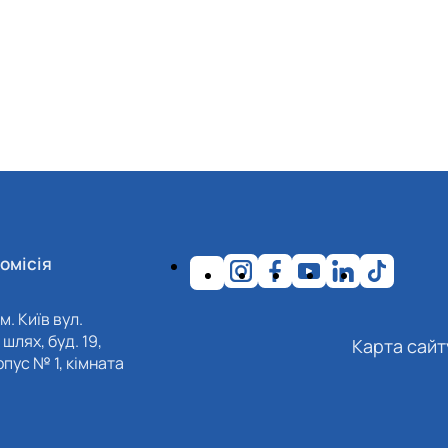
омісія
м. Київ вул.
шлях, буд. 19,
Карта сайт
пус № 1, кімната