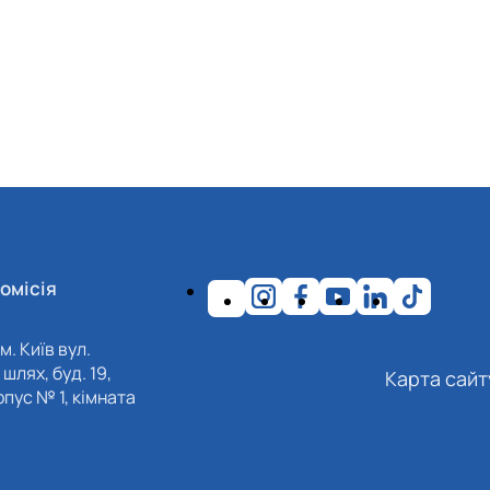
омісія
м. Київ вул.
шлях, буд. 19,
Карта сайт
пус № 1, кімната