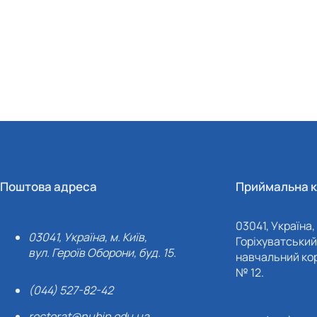
Поштова адреса
Приймальна к
03041, Україна, 
03041, Україна, м. Київ,
Горіхуватський 
вул. Героїв Оборони, буд. 15.
навчальний кор
№ 12.
(044) 527-82-42
rectorat@nubip.edu.ua