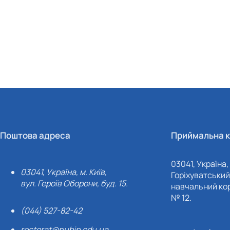
Поштова адреса
Приймальна к
03041, Україна, 
03041, Україна, м. Київ,
Горіхуватський 
вул. Героїв Оборони, буд. 15.
навчальний кор
№ 12.
(044) 527-82-42
rectorat@nubip.edu.ua