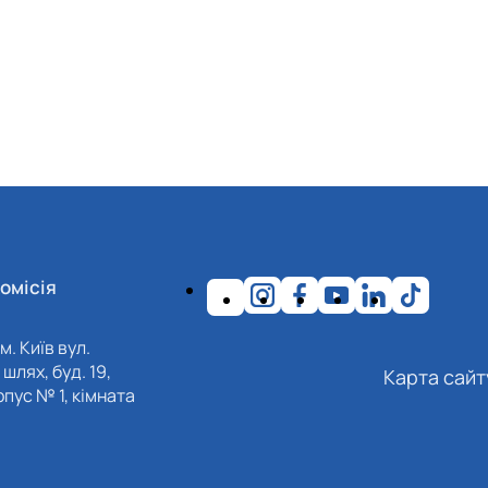
омісія
м. Київ вул.
шлях, буд. 19,
Карта сайт
пус № 1, кімната