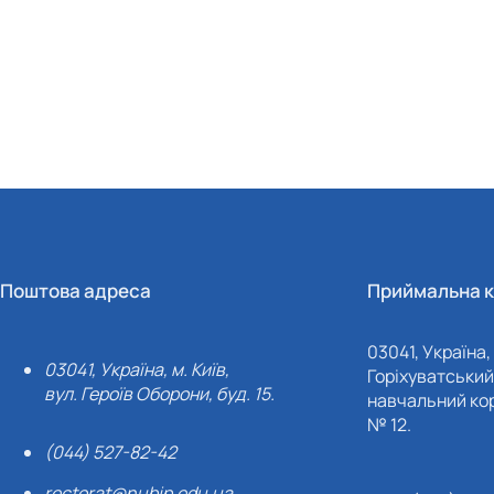
Поштова адреса
Приймальна к
03041, Україна, 
03041, Україна, м. Київ,
Горіхуватський 
вул. Героїв Оборони, буд. 15.
навчальний кор
№ 12.
(044) 527-82-42
rectorat@nubip.edu.ua