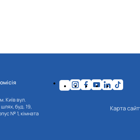
омісія
м. Київ вул.
шлях, буд. 19,
Карта сайт
пус № 1, кімната