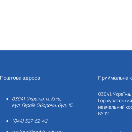
Поштова адреса
Приймальна к
03041, Україна, 
03041, Україна, м. Київ,
Горіхуватський 
вул. Героїв Оборони, буд. 15.
навчальний кор
№ 12.
(044) 527-82-42
rectorat@nubip.edu.ua