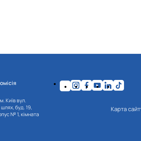
омісія
м. Київ вул.
шлях, буд. 19,
Карта сайт
пус № 1, кімната