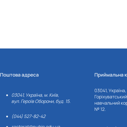
Поштова адреса
Приймальна к
03041, Україна, 
03041, Україна, м. Київ,
Горіхуватський 
вул. Героїв Оборони, буд. 15.
навчальний кор
№ 12.
(044) 527-82-42
rectorat@nubip.edu.ua