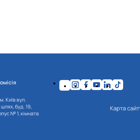
омісія
м. Київ вул.
шлях, буд. 19,
Карта сайт
пус № 1, кімната